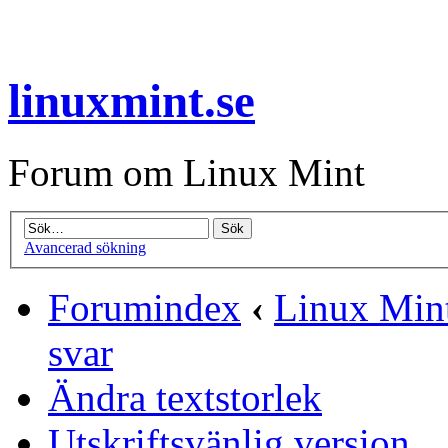
linuxmint.se
Forum om Linux Mint
Avancerad sökning
Forumindex
‹
Linux Mint
svar
Ändra textstorlek
Utskriftsvänlig version