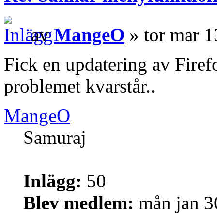
av
MangeO
» tor mar 1
Fick en updatering av Firef
problemet kvarstår..
MangeO
Samuraj
Inlägg:
50
Blev medlem:
mån jan 3