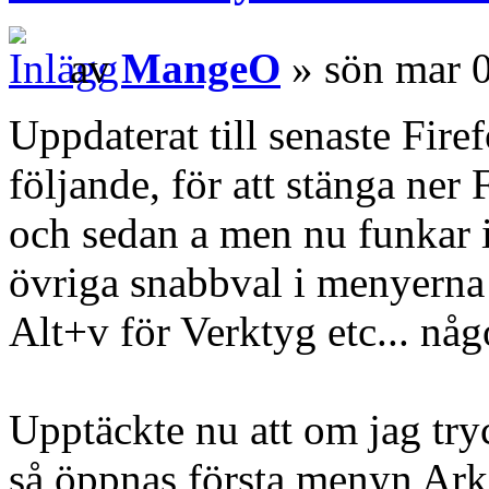
av
MangeO
» sön mar 
Uppdaterat till senaste Fir
följande, för att stänga ner
och sedan a men nu funkar i
övriga snabbval i menyerna 
Alt+v för Verktyg etc... nå
Upptäckte nu att om jag try
så öppnas första menyn Ark