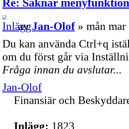
Re: Saknar menyfunktion 
av
Jan-Olof
» mån mar 
Du kan använda Ctrl+q istä
om du först går via Inställni
Fråga innan du avslutar...
Jan-Olof
Finansiär och Beskyddar
Inlägg:
1823