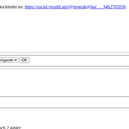
Stockholm nu:
https://social.vivaldi.net/@jnsgruk@hac ... 3462702056
ch 2 gäster