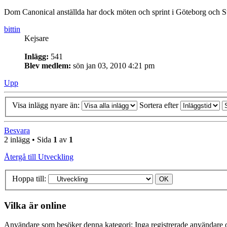
Dom Canonical anställda har dock möten och sprint i Göteborg och 
bittin
Kejsare
Inlägg:
541
Blev medlem:
sön jan 03, 2010 4:21 pm
Upp
Visa inlägg nyare än:
Sortera efter
Besvara
2 inlägg • Sida
1
av
1
Återgå till Utveckling
Hoppa till:
Vilka är online
Användare som besöker denna kategori: Inga registrerade användare o