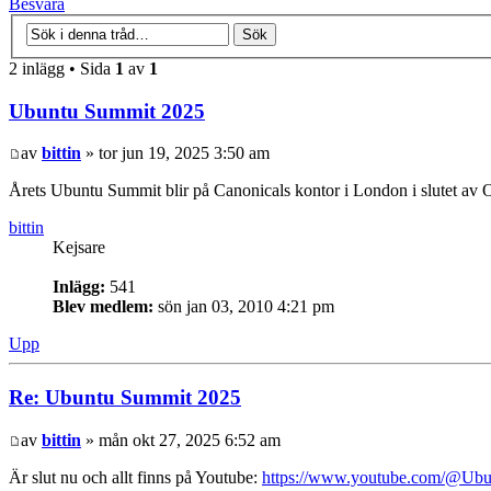
Besvara
2 inlägg • Sida
1
av
1
Ubuntu Summit 2025
av
bittin
» tor jun 19, 2025 3:50 am
Årets Ubuntu Summit blir på Canonicals kontor i London i slutet av
bittin
Kejsare
Inlägg:
541
Blev medlem:
sön jan 03, 2010 4:21 pm
Upp
Re: Ubuntu Summit 2025
av
bittin
» mån okt 27, 2025 6:52 am
Är slut nu och allt finns på Youtube:
https://www.youtube.com/@Ub