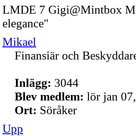
LMDE 7 Gigi@Mintbox Mi
elegance"
Mikael
Finansiär och Beskyddar
Inlägg:
3044
Blev medlem:
lör jan 07
Ort:
Söråker
Upp