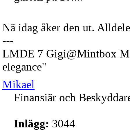
Nä idag åker den ut. Alldeles
---
LMDE 7 Gigi@Mintbox Mi
elegance"
Mikael
Finansiär och Beskyddar
Inlägg:
3044