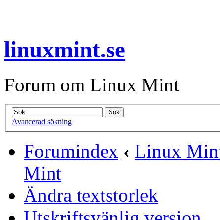
linuxmint.se
Forum om Linux Mint
Avancerad sökning
Forumindex
‹
Linux Mint
Mint
Ändra textstorlek
Utskriftsvänlig version