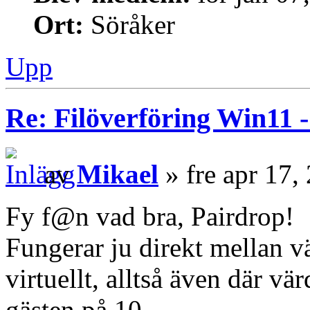
Ort:
Söråker
Upp
Re: Filöverföring Win11 
av
Mikael
» fre apr 17,
Fy f@n vad bra, Pairdrop!
Fungerar ju direkt mellan v
virtuellt, alltså även där vä
gästen på 10....