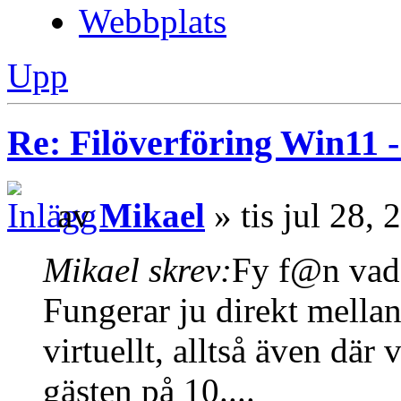
Webbplats
Upp
Re: Filöverföring Win11 
av
Mikael
» tis jul 28,
Mikael skrev:
Fy f@n vad 
Fungerar ju direkt mella
virtuellt, alltså även där
gästen på 10....