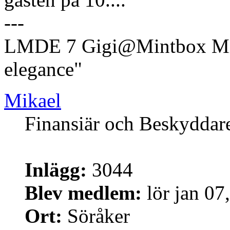
---
LMDE 7 Gigi@Mintbox Mi
elegance"
Mikael
Finansiär och Beskyddar
Inlägg:
3044
Blev medlem:
lör jan 07
Ort:
Söråker