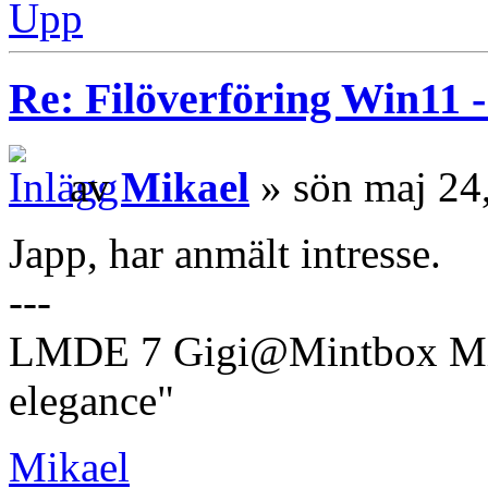
Upp
Re: Filöverföring Win11 
av
Mikael
» sön maj 24
Japp, har anmält intresse.
---
LMDE 7 Gigi@Mintbox Mi
elegance"
Mikael