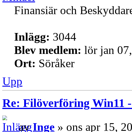
Finansiär och Beskyddar
Inlägg:
3044
Blev medlem:
lör jan 07
Ort:
Söråker
Upp
Re: Filöverföring Win11 
av
Inge
» ons apr 15, 2