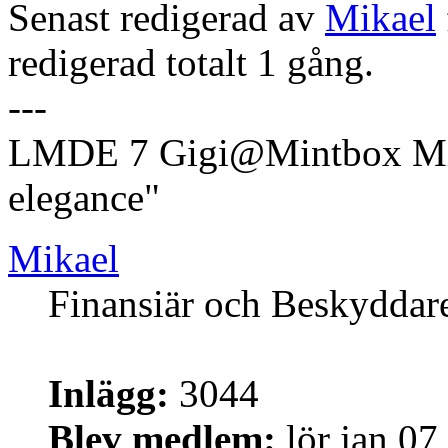
Senast redigerad av
Mikael
redigerad totalt 1 gång.
---
LMDE 7 Gigi@Mintbox Mi
elegance"
Mikael
Finansiär och Beskyddar
Inlägg:
3044
Blev medlem:
lör jan 07