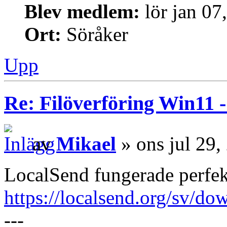
Blev medlem:
lör jan 07
Ort:
Söråker
Upp
Re: Filöverföring Win11 
av
Mikael
» ons jul 29,
LocalSend fungerade perfekt
https://localsend.org/sv/do
---