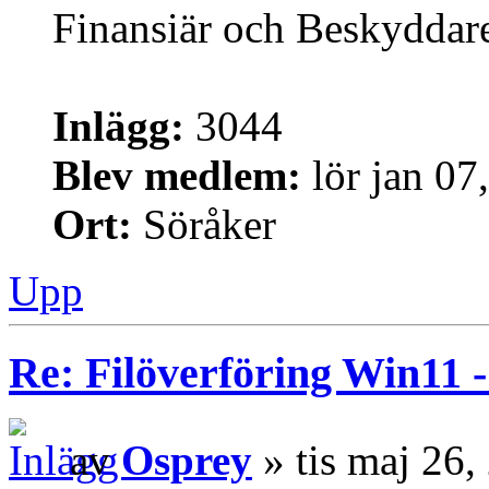
Finansiär och Beskyddar
Inlägg:
3044
Blev medlem:
lör jan 07
Ort:
Söråker
Upp
Re: Filöverföring Win11 
av
Osprey
» tis maj 26