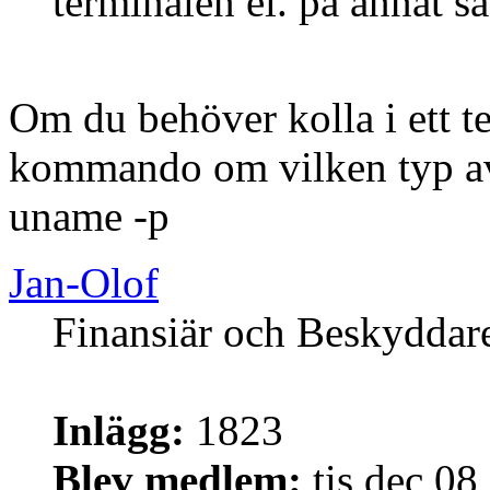
terminalen el. på annat sä
Om du behöver kolla i ett te
kommando om vilken typ av 
uname -p
Jan-Olof
Finansiär och Beskyddar
Inlägg:
1823
Blev medlem:
tis dec 08