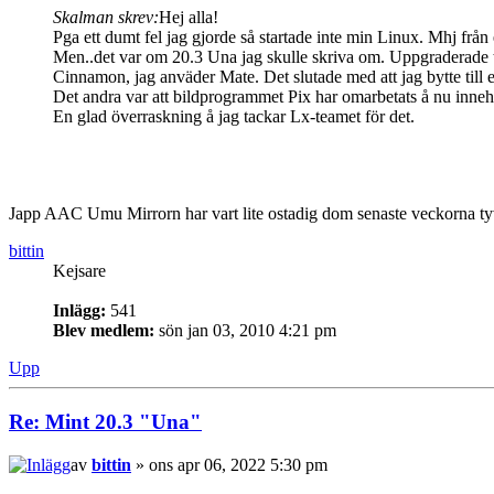
Skalman skrev:
Hej alla!
Pga ett dumt fel jag gjorde så startade inte min Linux. Mhj från en
Men..det var om 20.3 Una jag skulle skriva om. Uppgraderade til
Cinnamon, jag anväder Mate. Det slutade med att jag bytte till e
Det andra var att bildprogrammet Pix har omarbetats å nu inne
En glad överraskning å jag tackar Lx-teamet för det.
Japp AAC Umu Mirrorn har vart lite ostadig dom senaste veckorna t
bittin
Kejsare
Inlägg:
541
Blev medlem:
sön jan 03, 2010 4:21 pm
Upp
Re: Mint 20.3 "Una"
av
bittin
» ons apr 06, 2022 5:30 pm