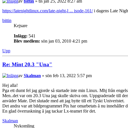
av
bittin
» tis jan 25, 2022 8:27 am
https://latenightlinux.com/late-night-l ... isode-161/
i dagens Late Nigh
bittin
Kejsare
Inlägg:
541
Blev medlem:
sön jan 03, 2010 4:21 pm
Upp
Re: Mint 20.3 "Una"
av
Skalman
» sön feb 13, 2022 5:57 pm
Hej alla!
Pga ett dumt fel jag gjorde så startade inte min Linux. Mhj från engelska 
Men..det var om 20.3 Una jag skulle skriva om. Uppgraderade till den 
anväder Mate. Det slutade med att jag bytte till ett Tyskt Univeristet.
Det andra var att bildprogrammet Pix har omarbetats å nu innehåller
En glad överraskning å jag tackar Lx-teamet för det.
Skalman
Nykomling