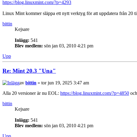
https://blog.linuxmint.com/?p=4293
Linux Mint kommer släppa ett nytt verktyg för att uppdatera från 20 ti
bittin
Kejsare
Inlägg:
541
Blev medlem:
sön jan 03, 2010 4:21 pm
Upp
Re: Mint 20.3 "Una"
av
bittin
» tor jun 19, 2025 3:47 am
Alla 20 versioner är nu EOL:
https://blog.linuxmint.com/?p=4850
och
bittin
Kejsare
Inlägg:
541
Blev medlem:
sön jan 03, 2010 4:21 pm
Upp