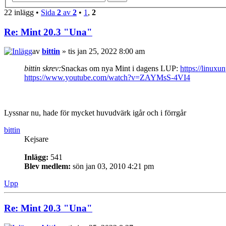
22 inlägg •
Sida
2
av
2
•
1
,
2
Re: Mint 20.3 "Una"
av
bittin
» tis jan 25, 2022 8:00 am
bittin skrev:
Snackas om nya Mint i dagens LUP:
https://linux
https://www.youtube.com/watch?v=ZAYMsS-4VI4
Lyssnar nu, hade för mycket huvudvärk igår och i förrgår
bittin
Kejsare
Inlägg:
541
Blev medlem:
sön jan 03, 2010 4:21 pm
Upp
Re: Mint 20.3 "Una"