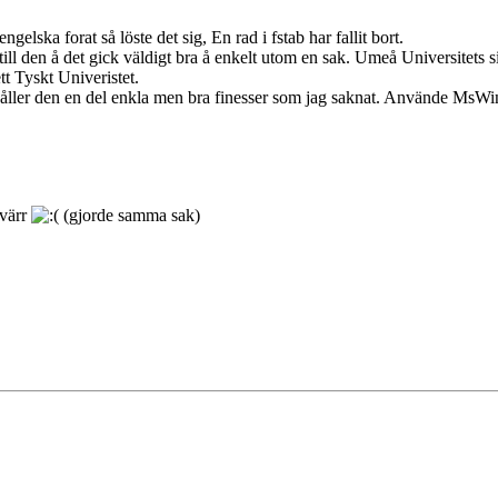
gelska forat så löste det sig, En rad i fstab har fallit bort.
l den å det gick väldigt bra å enkelt utom en sak. Umeå Universitets si
tt Tyskt Univeristet.
håller den en del enkla men bra finesser som jag saknat. Använde MsW
yvärr
(gjorde samma sak)