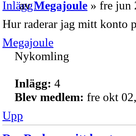
av
Megajoule
» fre jun
Hur raderar jag mitt konto 
Megajoule
Nykomling
Inlägg:
4
Blev medlem:
fre okt 02
Upp