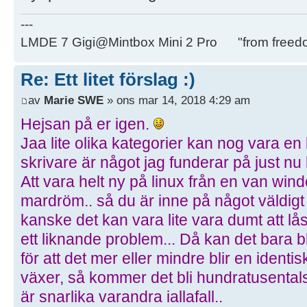
---
LMDE 7 Gigi@Mintbox Mini 2 Pro "from freed
Re: Ett litet förslag :)
av
Marie SWE
» ons mar 14, 2018 4:29 am
Hejsan på er igen.
Jaa lite olika kategorier kan nog vara en
skrivare är något jag funderar på just nu 
Att vara helt ny på linux från en van win
mardröm.. så du är inne på något väldigt
kanske det kan vara lite vara dumt att lå
ett liknande problem... Då kan det bara bli
för att det mer eller mindre blir en identis
växer, så kommer det bli hundratusental
är snarlika varandra iallafall..