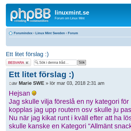
linuxmint.se
Forum om Linux Mint
Forumindex
‹
Linux Mint Sweden
‹
Forum
Ett litet förslag :)
Besvara
Ett litet förslag :)
av
Marie SWE
» lör mar 03, 2018 2:31 am
Hejsan
Jag skulle vilja föreslå en ny kategori för
kopplas jag upp routern osv skulle ju pas
Nu när jag kikat runt i kväll efter att ha 
skulle kanske en Kategori "Allmänt snack