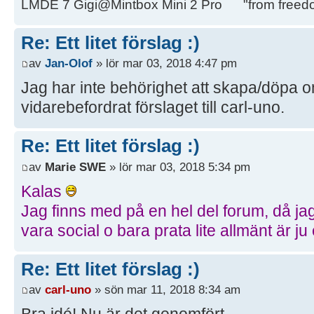
LMDE 7 Gigi@Mintbox Mini 2 Pro "from freed
Re: Ett litet förslag :)
av
Jan-Olof
» lör mar 03, 2018 4:47 pm
Jag har inte behörighet att skapa/döpa 
vidarebefordrat förslaget till carl-uno.
Re: Ett litet förslag :)
av
Marie SWE
» lör mar 03, 2018 5:34 pm
Kalas
Jag finns med på en hel del forum, då jag
vara social o bara prata lite allmänt är ju
Re: Ett litet förslag :)
av
carl-uno
» sön mar 11, 2018 8:34 am