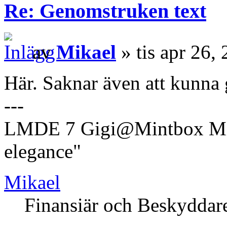
Re: Genomstruken text
av
Mikael
» tis apr 26,
Här. Saknar även att kunna g
---
LMDE 7 Gigi@Mintbox Mi
elegance"
Mikael
Finansiär och Beskyddar