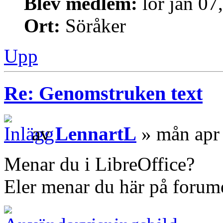
Blev medlem:
lör jan 07
Ort:
Söråker
Upp
Re: Genomstruken text
av
LennartL
» mån apr
Menar du i LibreOffice?
Eler menar du här på forum