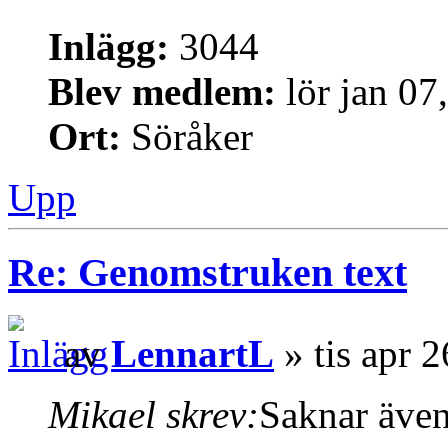
Inlägg:
3044
Blev medlem:
lör jan 07
Ort:
Söråker
Upp
Re: Genomstruken text
av
LennartL
» tis apr 
Mikael skrev:
Saknar även 