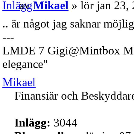
av
Mikael
» lör jan 23,
.. är något jag saknar möjlig
---
LMDE 7 Gigi@Mintbox Mi
elegance"
Mikael
Finansiär och Beskyddar
Inlägg:
3044