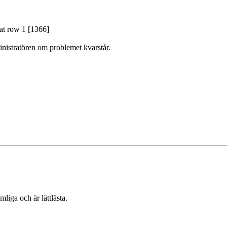
 at row 1 [1366]
nistratören om problemet kvarstår.
mliga och är lättlästa.