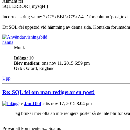
Allmänt fel
SQL ERROR [ mysql4 ]
Incorrect string value: '\xC7\xBBl \xC3\xA4...' for column 'post_text'
Ett SQL-fel uppstod vid hämtning av denna sida. Kontakta forumadmi
hanna
Munk
Inlägg:
10
Blev medlem:
ons nov 11, 2015 6:59 pm
Ort:
Oxford, England
Upp
Re: SQL fel om man redigerar en post!
av
Jan-Olof
» tis nov 17, 2015 8:04 pm
Jag brukar mer ofta än inte redigera poster så de inte blir för sva
Provar att kommentera... Sparar.