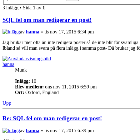
3 inlägg • Sida
1
av
1
SQL fel om man redigerar en post!
av
hanna
» tis nov 17, 2015 6:34 pm
Jag brukar mer ofta än inte redigera poster så de inte blir för svamliga o
Ibland så vill man svara på flera inlägg i samma post- Då brukar jag f
hanna
Munk
Inlägg:
10
Blev medlem:
ons nov 11, 2015 6:59 pm
Ort:
Oxford, England
Upp
Re: SQL fel om man redigerar en post!
av
hanna
» tis nov 17, 2015 6:39 pm