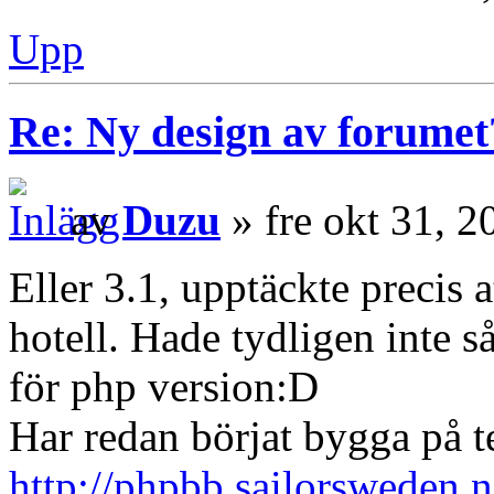
Upp
Re: Ny design av forumet
av
Duzu
» fre okt 31, 
Eller 3.1, upptäckte precis at
hotell. Hade tydligen inte så
för php version:D
Har redan börjat bygga på t
http://phpbb.sailorsweden.n