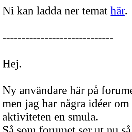
Ni kan ladda ner temat
här
.
-----------------------------
Hej.
Ny användare här på forumet
men jag har några idéer om
aktiviteten en smula.
Så som forumet ser ut nu så