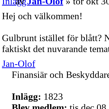
av
Jan-Olof
» tor okt 3
Hej och välkommen!
Gulbrunt istället för blått? 
faktiskt det nuvarande tema
Jan-Olof
Finansiär och Beskyddar
Inlägg:
1823
Blev medlem:
tis dec 08