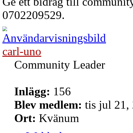
Ge ett bidrag till communi
0702209529.
carl-uno
Community Leader
Inlägg:
156
Blev medlem:
tis jul 21
Ort:
Kvänum