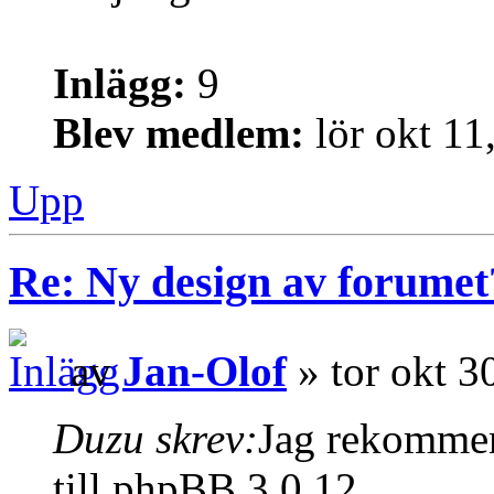
Inlägg:
9
Blev medlem:
lör okt 11
Upp
Re: Ny design av forumet
av
Jan-Olof
» tor okt 3
Duzu skrev:
Jag rekommen
till phpBB 3.0.12