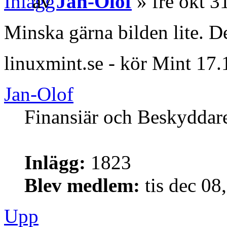
av
Jan-Olof
» fre okt 3
Minska gärna bilden lite. D
linuxmint.se - kör Mint 17.
Jan-Olof
Finansiär och Beskyddar
Inlägg:
1823
Blev medlem:
tis dec 08
Upp