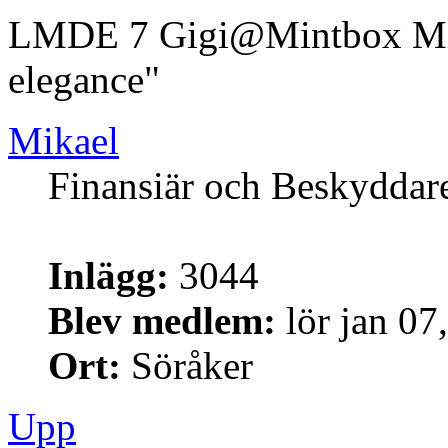
LMDE 7 Gigi@Mintbox Mi
elegance"
Mikael
Finansiär och Beskyddar
Inlägg:
3044
Blev medlem:
lör jan 07
Ort:
Söråker
Upp