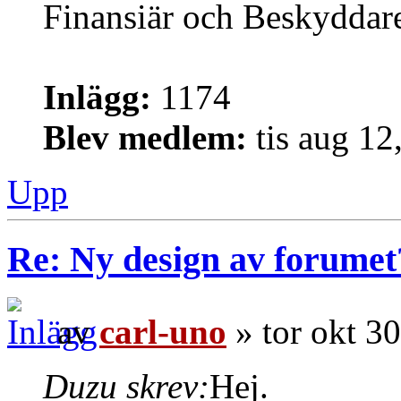
Finansiär och Beskyddar
Inlägg:
1174
Blev medlem:
tis aug 12
Upp
Re: Ny design av forumet
av
carl-uno
» tor okt 3
Duzu skrev:
Hej.