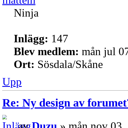
Ninja
Inlägg:
147
Blev medlem:
mån jul 0
Ort:
Sösdala/Skåne
Upp
Re: Ny design av forumet
av
Duzu
» mån nov 03,