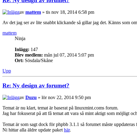
Re: Ny design av forumet?
av
mattem
» tis nov 18, 2014 6:58 pm
Av det jag ser av lite snabbt klickande så gillar jag det. Känns som 
mattem
Ninja
Inlägg:
147
Blev medlem:
mån jul 07, 2014 5:07 pm
Ort:
Sösdala/Skåne
Upp
Re: Ny design av forumet?
av
Duzu
» lör nov 22, 2014 9:50 pm
Temat är nu klart, temat är baserat på linuxmint.coms forum.
Jag har fokuserat på att få temat att vara så mint aktigt som möjligt o
Temat är som sagt dock för phpbb 3.1.1 så forumet måste uppdateras 
Ni hittar alla äldre update paket
här
.