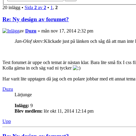
20 inlägg •
Sida
2
av
2
•
1
,
2
Re: Ny design av forumet?
av
Duzu
» mån nov 17, 2014 2:32 pm
Jan-Olof skrev:
Klickade just på länken och såg då att man inte 
Test forumet är uppe och temat är nästan klar. Bara lite små fix I css f
Kolla gärna in och säg vad ni tycker
Har varit lite upptagen då jag och en polare jobbar med ett annat tema 
Duzu
Lärjunge
Inlägg:
9
Blev medlem:
lör okt 11, 2014 12:14 pm
Upp