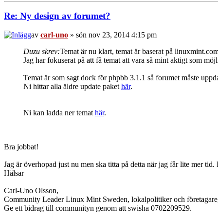
Re: Ny design av forumet?
av
carl-uno
» sön nov 23, 2014 4:15 pm
Duzu skrev:
Temat är nu klart, temat är baserat på linuxmint.co
Jag har fokuserat på att få temat att vara så mint aktigt som möj
Temat är som sagt dock för phpbb 3.1.1 så forumet måste uppda
Ni hittar alla äldre update paket
här
.
Ni kan ladda ner temat
här
.
Bra jobbat!
Jag är överhopad just nu men ska titta på detta när jag får lite mer tid
Hälsar
Carl-Uno Olsson,
Community Leader Linux Mint Sweden, lokalpolitiker och företagar
Ge ett bidrag till communityn genom att swisha 0702209529.