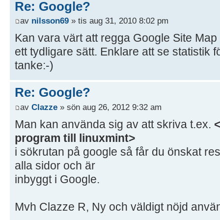
Re: Google?
av
nilsson69
» tis aug 31, 2010 8:02 pm
Kan vara värt att regga Google Site Map 
ett tydligare sätt. Enklare att se statisti
tanke:-)
Re: Google?
av
Clazze
» sön aug 26, 2012 9:32 am
Man kan använda sig av att skriva t.ex.
<
program till linuxmint>
i sökrutan på google så får du önskat res
alla sidor och är
inbyggt i Google.
Mvh Clazze R, Ny och väldigt nöjd anvä