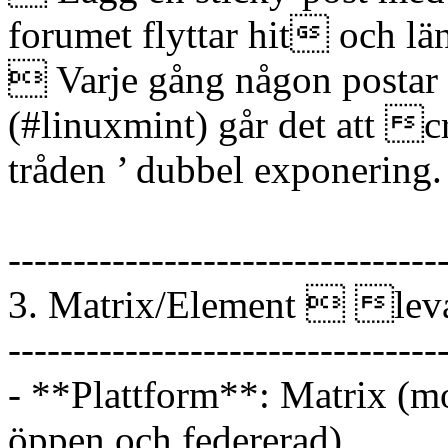
forumet flyttar hit och lä
 Varje gång någon postar
(#linuxmint) går det att 
tråden ’ dubbel exponering.
---------------------------------
3. Matrix/Element  lev
---------------------------------
- **Plattform**: Matrix (m
öppen och federerad)