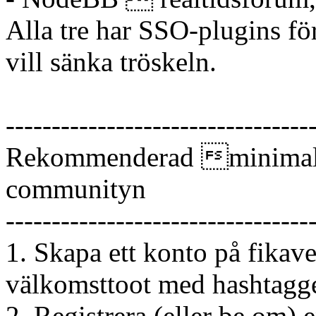
Alla tre har SSO-plugins 
vill sänka tröskeln.
---------------------------------
Rekommenderad minimal-ri
communityn
---------------------------------
1. Skapa ett konto på fikav
välkomsttoot med hashtagg
2. Registrera (eller be om