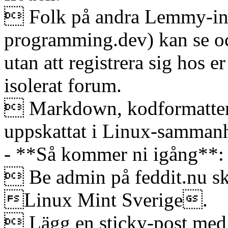
 Folk på andra Lemmy-ins
programming.dev) kan se 
utan att registrera sig hos e
isolerat forum.
 Markdown, kodformatteri
uppskattat i Linux-samman
- **Så kommer ni igång**:
 Be admin på feddit.nu s
Linux Mint Sverige.
 Lägg en sticky-post m