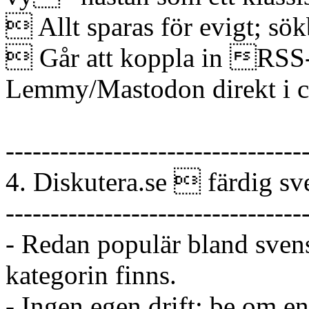
 Allt sparas för evigt; sök
 Går att koppla in RSS-
Lemmy/Mastodon direkt i ch
---------------------------------
4. Diskutera.se  färdig 
---------------------------------
- Redan populär bland sven
kategorin finns.
- Ingen egen drift; be om 