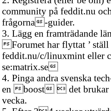
community på feddit.nu och 
frågorna-guider.
3. Lägg en framträdande län
Forumet har flyttat ’ ställ 
feddit.nu/c/linuxmint eller
se:matrix.se
4. Pinga andra svenska te
en boost  det brukar 
vecka.