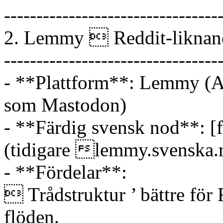
---------------------------------
2. Lemmy  Reddit-liknan
---------------------------------
- **Plattform**: Lemmy (A
som Mastodon)
- **Färdig svensk nod**: [f
(tidigare lemmy.svenska
- **Fördelar**:
 Trådstruktur ’ bättre f
flöden.