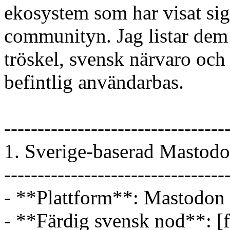
ekosystem som har visat sig
communityn. Jag listar dem i 
tröskel, svensk närvaro och 
befintlig användarbas.
---------------------------------
1. Sverige-baserad Mastodo
---------------------------------
- **Plattform**: Mastodon 
- **Färdig svensk nod**: [f