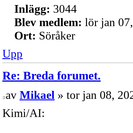
Inlägg:
3044
Blev medlem:
lör jan 07
Ort:
Söråker
Upp
Re: Breda forumet.
av
Mikael
» tor jan 08, 2
Kimi/AI: