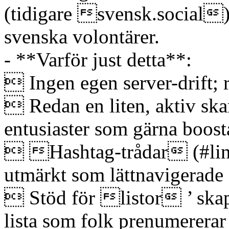
(tidigare svensk.social)
svenska volontärer.
- **Varför just detta**:
 Ingen egen server-drift; r
 Redan en liten, aktiv ska
entusiaster som gärna boost
 Hashtag-trådar (#linu
utmärkt som lättnavigerade 
 Stöd för listor ’ sk
lista som folk prenumererar