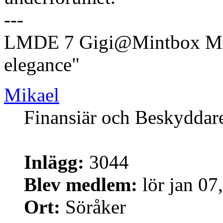
---
LMDE 7 Gigi@Mintbox Mi
elegance"
Mikael
Finansiär och Beskyddar
Inlägg:
3044
Blev medlem:
lör jan 07
Ort:
Söråker