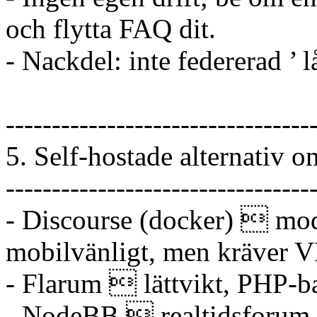
och flytta FAQ dit.
- Nackdel: inte federerad ’ lå
---------------------------------
5. Self-hostade alternativ o
---------------------------------
- Discourse (docker)  mod
mobilvänligt, men kräver 
- Flarum  lättvikt, PHP-ba
- NodeBB  realtidsforum, 