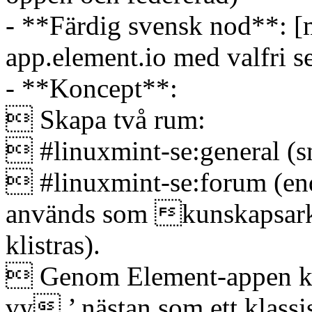
- **Färdig svensk nod**: [m
app.element.io med valfri s
- **Koncept**:
 Skapa två rum:
 #linuxmint-se:general (s
 #linuxmint-se:forum (end
används som kunskapsarki
klistras).
 Genom Element-appen kan
vy ’ nästan som ett klassi