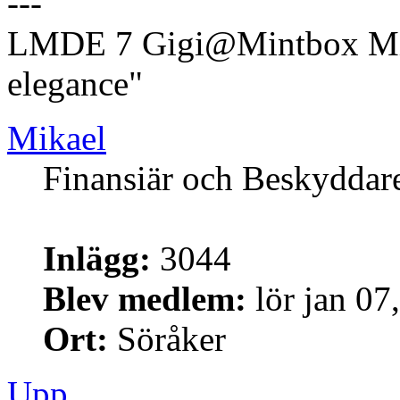
---
LMDE 7 Gigi@Mintbox Mi
elegance"
Mikael
Finansiär och Beskyddar
Inlägg:
3044
Blev medlem:
lör jan 07
Ort:
Söråker
Upp