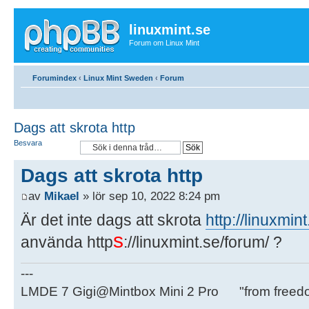
linuxmint.se
Forum om Linux Mint
Forumindex
‹
Linux Mint Sweden
‹
Forum
Dags att skrota http
Besvara
Dags att skrota http
av
Mikael
» lör sep 10, 2022 8:24 pm
Är det inte dags att skrota
http://linuxmin
s
använda http
://linuxmint.se/forum/ ?
---
LMDE 7 Gigi@Mintbox Mini 2 Pro "from freed