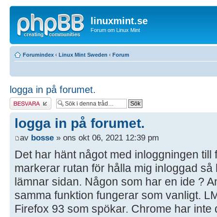
linuxmint.se
Forum om Linux Mint
Forumindex
‹
Linux Mint Sweden
‹
Forum
logga in på forumet.
Besvara
logga in på forumet.
av
bosse
» ons okt 06, 2021 12:39 pm
Det har hänt något med inloggningen till f
markerar rutan för hålla mig inloggad så l
lämnar sidan. Någon som har en ide ? A
samma funktion fungerar som vanligt. LM
Firefox 93 som spökar. Chrome har inte 