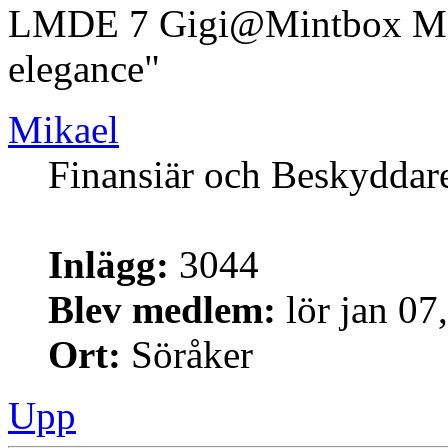
LMDE 7 Gigi@Mintbox Mi
elegance"
Mikael
Finansiär och Beskyddar
Inlägg:
3044
Blev medlem:
lör jan 07
Ort:
Söråker
Upp