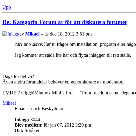
Upp
Re: Kategorin Forum är för att diskutera forumet
av
Mikael
» tis dec 18, 2012 3:51 pm
carl-uno skrev:
Har ni frågor om installation, program eller något
Jag kommer att städa lite här och flytta inläggen till rätt ställe.
Dags för det va?
Även andra forumdelar behöver en genomkörare av moderator..
---
LMDE 7 Gigi@Mintbox Mini 2 Pro "from freedom came eleganc
Mikael
Finansiär och Beskyddare
Inlägg:
3044
Blev medlem:
lör jan 07, 2012 3:29 pm
Ort:
Söråker