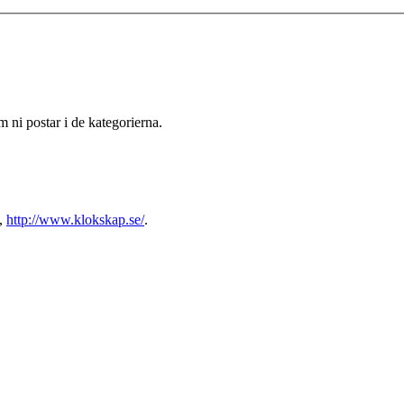
m ni postar i de kategorierna.
e,
http://www.klokskap.se/
.