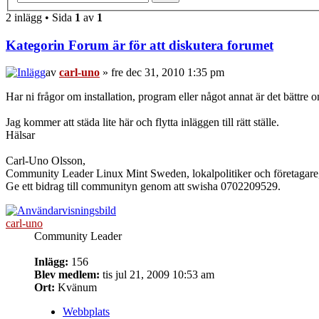
2 inlägg • Sida
1
av
1
Kategorin Forum är för att diskutera forumet
av
carl-uno
» fre dec 31, 2010 1:35 pm
Har ni frågor om installation, program eller något annat är det bättre o
Jag kommer att städa lite här och flytta inläggen till rätt ställe.
Hälsar
Carl-Uno Olsson,
Community Leader Linux Mint Sweden, lokalpolitiker och företagar
Ge ett bidrag till communityn genom att swisha 0702209529.
carl-uno
Community Leader
Inlägg:
156
Blev medlem:
tis jul 21, 2009 10:53 am
Ort:
Kvänum
Webbplats