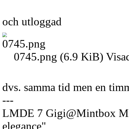
och utloggad
0745.png (6.9 KiB) Visa
dvs. samma tid men en timme
---
LMDE 7 Gigi@Mintbox Mi
elegance"