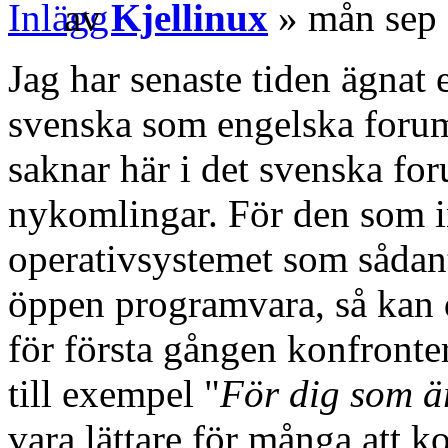
av
Kjellinux
» mån sep 
Jag har senaste tiden ägnat en
svenska som engelska forum
saknar här i det svenska for
nykomlingar. För den som i
operativsystemet som sådan
öppen programvara, så kan d
för första gången konfronte
till exempel "
För dig som ä
vara lättare för många att k