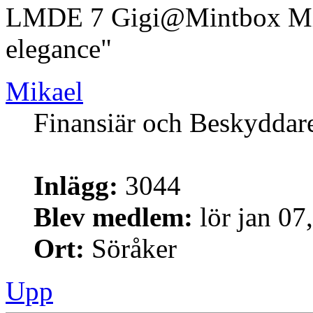
LMDE 7 Gigi@Mintbox Mi
elegance"
Mikael
Finansiär och Beskyddar
Inlägg:
3044
Blev medlem:
lör jan 07
Ort:
Söråker
Upp