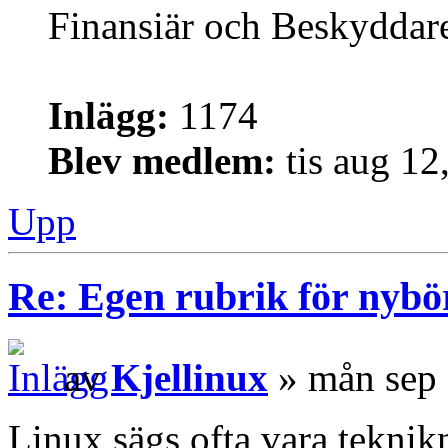
Finansiär och Beskyddar
Inlägg:
1174
Blev medlem:
tis aug 12
Upp
Re: Egen rubrik för nybö
av
Kjellinux
» mån sep 
Linux sägs ofta vara teknik