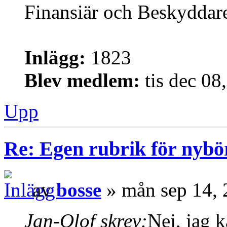
Finansiär och Beskyddar
Inlägg:
1823
Blev medlem:
tis dec 08
Upp
Re: Egen rubrik för nybö
av
bosse
» mån sep 14, 
Jan-Olof skrev:
Nej, jag k