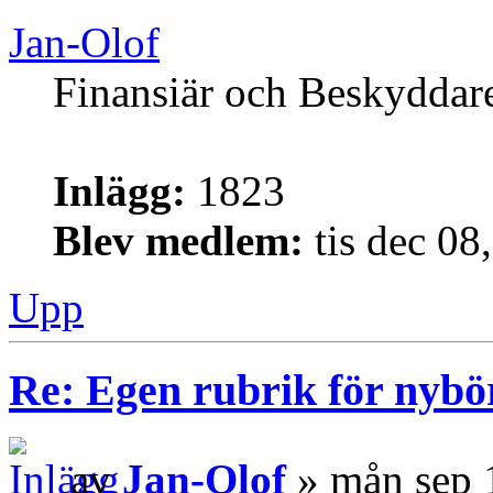
Jan-Olof
Finansiär och Beskyddar
Inlägg:
1823
Blev medlem:
tis dec 08
Upp
Re: Egen rubrik för nybö
av
Jan-Olof
» mån sep 