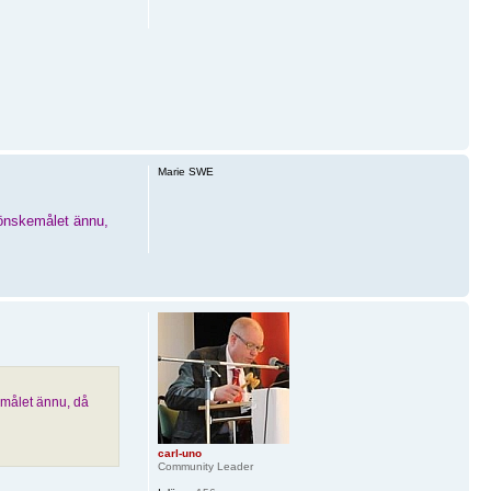
Marie SWE
m önskemålet ännu,
emålet ännu, då
carl-uno
Community Leader