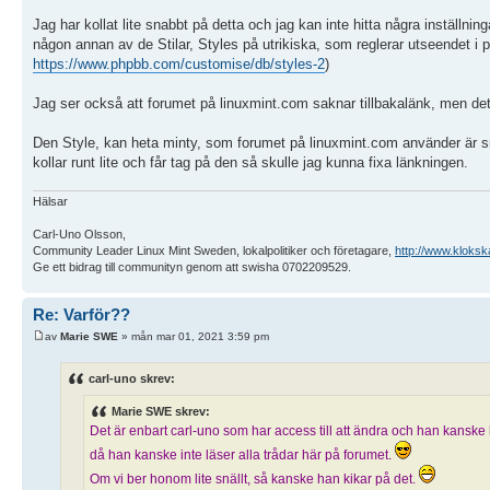
Jag har kollat lite snabbt på detta och jag kan inte hitta några inställni
någon annan av de Stilar, Styles på utrikiska, som reglerar utseendet i p
https://www.phpbb.com/customise/db/styles-2
)
Jag ser också att forumet på linuxmint.com saknar tillbakalänk, men det h
Den Style, kan heta minty, som forumet på linuxmint.com använder är s
kollar runt lite och får tag på den så skulle jag kunna fixa länkningen.
Hälsar
Carl-Uno Olsson,
Community Leader Linux Mint Sweden, lokalpolitiker och företagare,
http://www.kloksk
Ge ett bidrag till communityn genom att swisha 0702209529.
Re: Varför??
av
Marie SWE
» mån mar 01, 2021 3:59 pm
carl-uno skrev:
Marie SWE skrev:
Det är enbart carl-uno som har access till att ändra och han kanske
då han kanske inte läser alla trådar här på forumet.
Om vi ber honom lite snällt, så kanske han kikar på det.