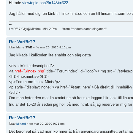
Hittade
viewtopic.php?f=14&t=322
Jag håller med dig, en länk till linuxmint.se och en till linuxmint.com borde
---
LMDE 7 Gigi@Mintbox Mini 2 Pro "from freedom came elegance"
Re: Varför??
av
Marie SWE
» fre mar 20, 2020 9:15 pm
Jag kikade i källkoden lite snabbt och såg detta
<div id="site-description">
<a
href="./index.php"
title="Forumindex" id="logo"><img src="./styles/pro
<h1>linuxmint.se</h1>
<p>Forum om Linux Mint</p>
<p style="display: none;"><a href="#start_here">Gå direkt till innehåll<
</div>
Om man byter den mot linuxmint.se så kanske loggan blir länk till linuxmi
(nu är det 15-20 år sedan jag höll på med html, så jag reserverar mig för
Re: Varför??
av
Mikael
» fre mar 20, 2020 9:21 pm
Det beror väl på vad man kommer åt från användargränssnittet, antar ja