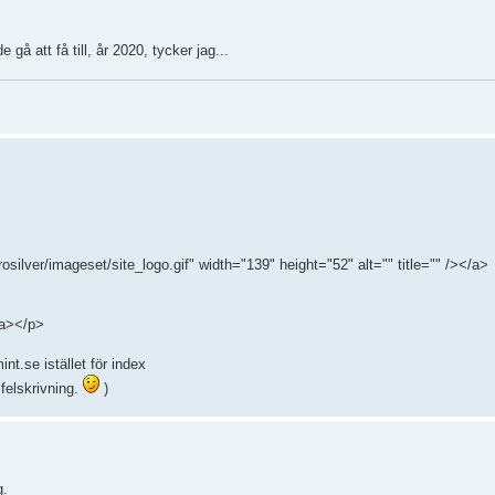
 gå att få till, år 2020, tycker jag...
silver/imageset/site_logo.gif" width="139" height="52" alt="" title="" /></a>
/a></p>
nt.se istället för index
 felskrivning.
)
g.