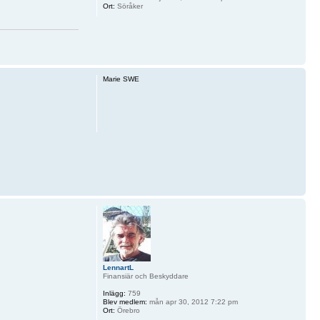
Ort:
Söråker
Marie SWE
LennartL
Finansiär och Beskyddare
Inlägg:
759
Blev medlem:
mån apr 30, 2012 7:22 pm
Ort:
Örebro