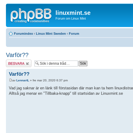
linuxmint.se
Forum om Linux Mint
Forumindex
‹
Linux Mint Sweden
‹
Forum
Varför??
Besvara
Varför??
av
LennartL
» fre mar 20, 2020 6:37 pm
Vad jag saknar är en länk till förstasidan där man kan ta hem linuxdistrar
Alltså jag menar en "Tillbaka-knapp" till startsidan av Linuxmint.se