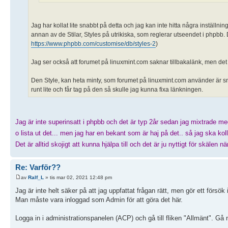
Jag har kollat lite snabbt på detta och jag kan inte hitta några inställn
annan av de Stilar, Styles på utrikiska, som reglerar utseendet i phpbb. D
https://www.phpbb.com/customise/db/styles-2
)
Jag ser också att forumet på linuxmint.com saknar tillbakalänk, men det hi
Den Style, kan heta minty, som forumet på linuxmint.com använder är s
runt lite och får tag på den så skulle jag kunna fixa länkningen.
Jag är inte superinsatt i phpbb och det är typ 2år sedan jag mixtrade med
o lista ut det... men jag har en bekant som är haj på det.. så jag ska k
Det är alltid skojigt att kunna hjälpa till och det är ju nyttigt för skäle
Re: Varför??
av
Ralf_L
» tis mar 02, 2021 12:48 pm
Jag är inte helt säker på att jag uppfattat frågan rätt, men gör ett försök i 
Man måste vara inloggad som Admin för att göra det här.
Logga in i administrationspanelen (ACP) och gå till fliken "Allmänt". Gå n