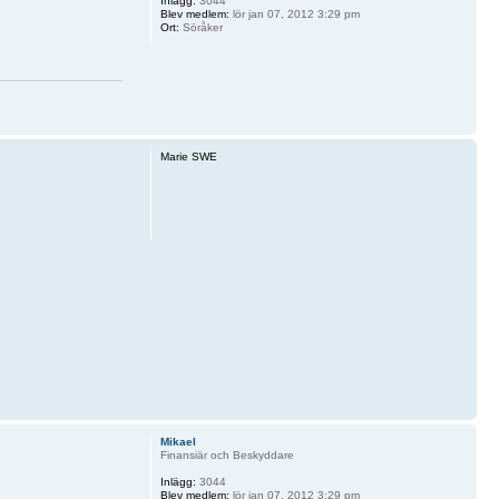
Inlägg:
3044
Blev medlem:
lör jan 07, 2012 3:29 pm
Ort:
Söråker
Marie SWE
Mikael
Finansiär och Beskyddare
Inlägg:
3044
Blev medlem:
lör jan 07, 2012 3:29 pm