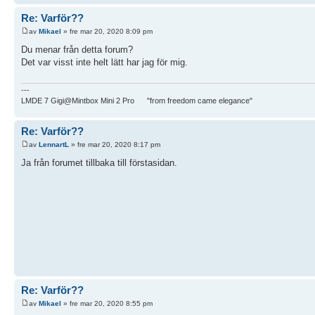
Re: Varför??
av
Mikael
» fre mar 20, 2020 8:09 pm
Du menar från detta forum?
Det var visst inte helt lätt har jag för mig.
---
LMDE 7 Gigi@Mintbox Mini 2 Pro "from freedom came elegance"
Re: Varför??
av
LennartL
» fre mar 20, 2020 8:17 pm
Ja från forumet tillbaka till förstasidan.
Re: Varför??
av
Mikael
» fre mar 20, 2020 8:55 pm