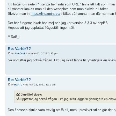
Till höger om raden "Titel på hemsida som URL:" finns ett fält som man
till vänster länkas man till den webbplats som man skrivit in i fältet.
Skriver man in
https://linuxmint.se/
i fältet så hamnar man där när man 
Det här fungerar lokalt hos mej och jag kör version 3.3.3 av phpBB.
Hoppas att jag uppfattat frågeställningen rätt.
// Ralf_L
Re: Varför??
av
Jan-Olof
» tis mar 02, 2021 3:35 pm
Så uppfattar jag också frågan. Om jag skall lägga till ytterligare en önsk
Re: Varför??
av
Ralf_L
» tis mar 02, 2021 3:51 pm
Jan-Olof skrev:
Så uppfattar jag också frågan. Om jag skall lägga till ytterligare en önsk
Den finessen skulle vara trevlig att få till, men i prosilver-stilen går det