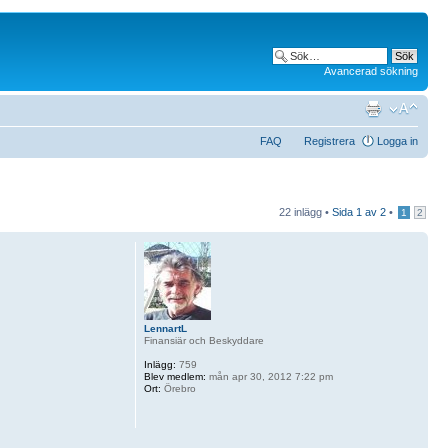
Avancerad sökning
FAQ
Registrera
Logga in
22 inlägg •
Sida
1
av
2
•
1
2
LennartL
Finansiär och Beskyddare
Inlägg:
759
Blev medlem:
mån apr 30, 2012 7:22 pm
Ort:
Örebro