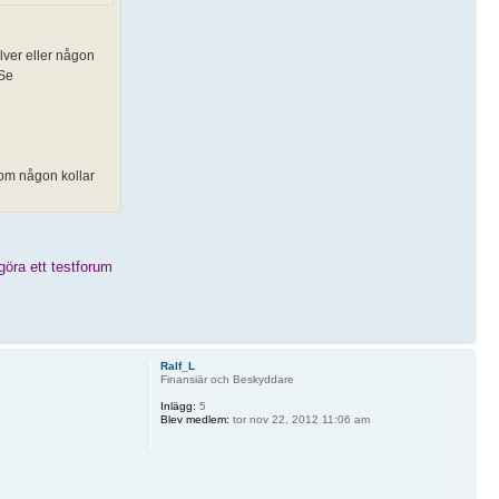
ilver eller någon
(Se
 om någon kollar
göra ett testforum
Ralf_L
Finansiär och Beskyddare
Inlägg:
5
Blev medlem:
tor nov 22, 2012 11:06 am