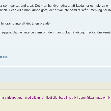
ngar som går att ändra på. Det man behöver göra är att ladda ner och skriva om 
hpbb. Det skulle man kunna göra, det är väl inte orimligt svårt, men jag har in
indrar ju inte att det är en bra idé.
nyggare. Jag vill inte be clem om den, han brukar få väldigt mycket önskem
ap.se/
.
 har varit upptagen med allt annat i livet eller bara inte blivit uppmärksammad om 