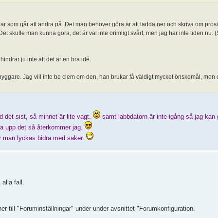
ingar som går att ändra på. Det man behöver göra är att ladda ner och skriva om pros
et skulle man kunna göra, det är väl inte orimligt svårt, men jag har inte tiden nu. 
ndrar ju inte att det är en bra idé.
nyggare. Jag vill inte be clem om den, han brukar få väldigt mycket önskemål, men
 det sist, så minnet är lite vagt.
samt labbdatorn är inte igång så jag kan 
olla upp det så återkommer jag.
n när man lyckas bidra med saker.
alla fall.
er till "Foruminställningar" under under avsnittet "Forumkonfiguration.