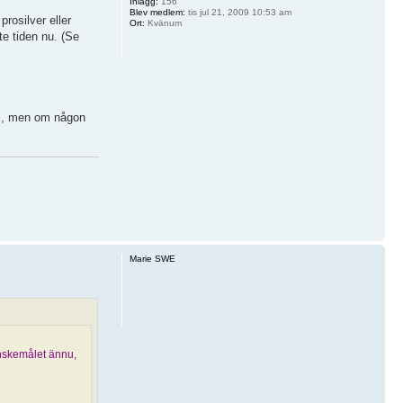
Inlägg:
156
Blev medlem:
tis jul 21, 2009 10:53 am
prosilver eller
Ort:
Kvänum
te tiden nu. (Se
ål, men om någon
Marie SWE
önskemålet ännu,