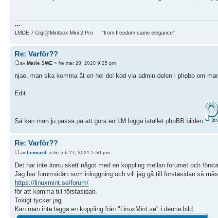
---
LMDE 7 Gigi@Mintbox Mini 2 Pro "from freedom came elegance"
Re: Varför??
av
Marie SWE
» fre mar 20, 2020 9:25 pm
njae, man ska komma åt en hel del kod via admin-delen i phpbb om man
Edit
Så kan man ju passa på att göra en LM logga istället phpBB bilden
Re: Varför??
av
LennartL
» lör feb 27, 2021 5:50 pm
Det har inte ännu skett något med en koppling mellan forumet och först
Jag har forumsidan som inloggning och vill jag gå till förstasidan så mås
https://linuxmint.se/forum/
för att komma till förstasidan.
Tokigt tycker jag.
Kan man inte lägga en koppling från "LinuxMint.se" i denna bild: