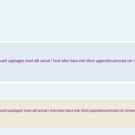
r
 varit upptagen med allt annat i livet eller bara inte blivit uppmärksammad o
 varit upptagen med allt annat i livet eller bara inte blivit uppmärksammad om önsk