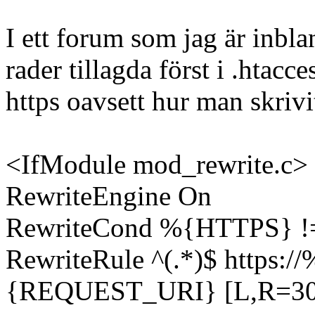
I ett forum som jag är inbla
rader tillagda först i .htacce
https oavsett hur man skrivi
<IfModule mod_rewrite.c>
RewriteEngine On
RewriteCond %{HTTPS} !
RewriteRule ^(.*)$ http
{REQUEST_URI} [L,R=30