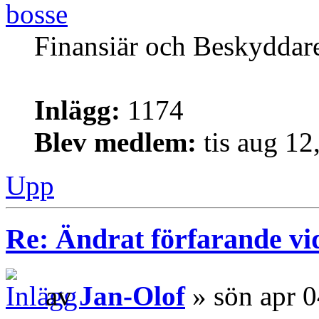
bosse
Finansiär och Beskyddar
Inlägg:
1174
Blev medlem:
tis aug 12
Upp
Re: Ändrat förfarande vi
av
Jan-Olof
» sön apr 