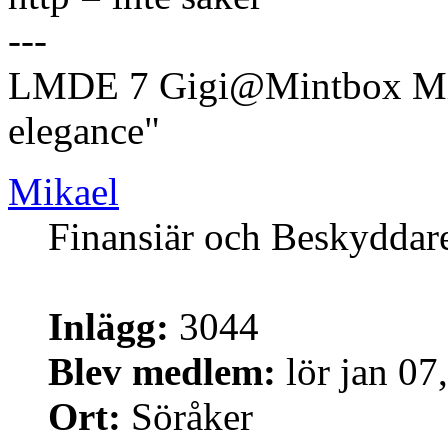
---
LMDE 7 Gigi@Mintbox Mi
elegance"
Mikael
Finansiär och Beskyddar
Inlägg:
3044
Blev medlem:
lör jan 07
Ort:
Söråker