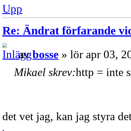
Upp
Re: Ändrat förfarande vi
av
bosse
» lör apr 03, 
Mikael skrev:
http = inte 
det vet jag, kan jag styra de