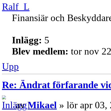
Ralf_L
Finansiär och Beskyddar
Inlägg:
5
Blev medlem:
tor nov 2
Upp
Re: Ändrat förfarande vi
av
Mikael
» lör apr 03,