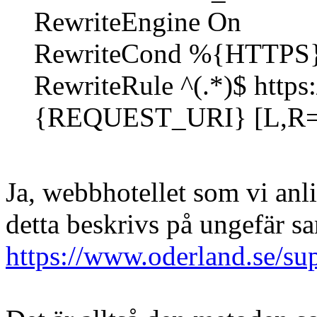
RewriteEngine On
RewriteCond %{HTTPS}
RewriteRule ^(.*)$ ht
{REQUEST_URI} [L,R=
Ja, webbhotellet som vi anli
detta beskrivs på ungefär s
https://www.oderland.se/suppo