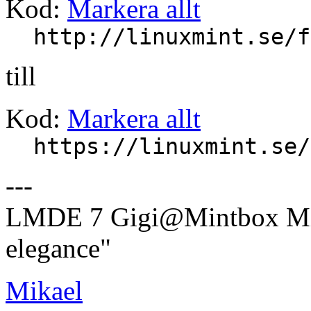
Kod:
Markera allt
http://linuxmint.se/f
till
Kod:
Markera allt
https://linuxmint.se/
---
LMDE 7 Gigi@Mintbox Mi
elegance"
Mikael