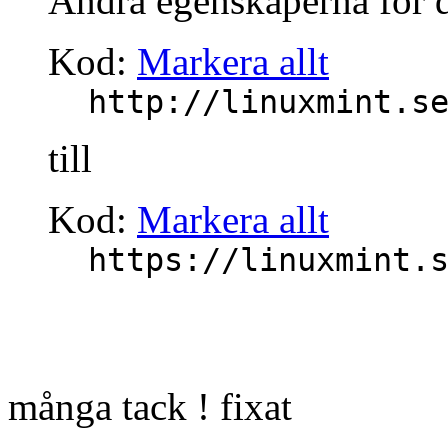
Ändra egenskaperna för d
Kod:
Markera allt
http://linuxmint.s
till
Kod:
Markera allt
https://linuxmint.
många tack ! fixat