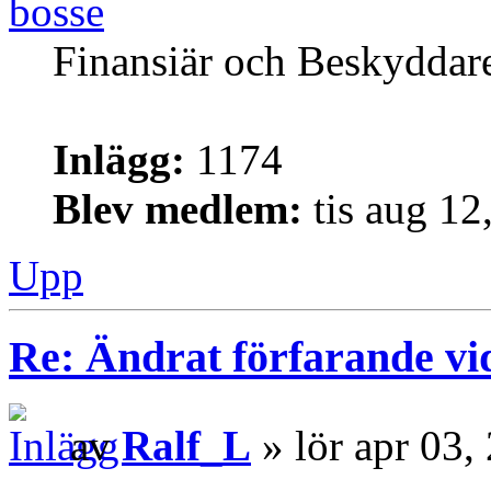
bosse
Finansiär och Beskyddar
Inlägg:
1174
Blev medlem:
tis aug 12
Upp
Re: Ändrat förfarande vi
av
Ralf_L
» lör apr 03,