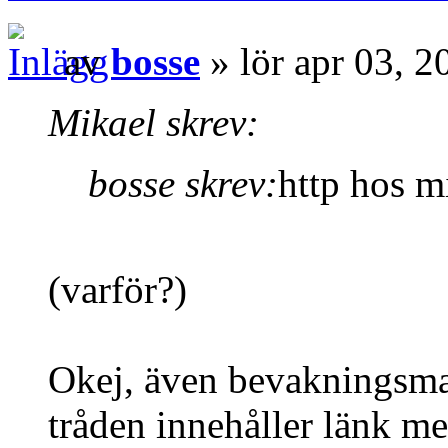
av
bosse
» lör apr 03, 
Mikael skrev:
bosse skrev:
http hos m
(varför?)
Okej, även bevakningsmai
tråden innehåller länk me