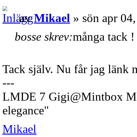
av
Mikael
» sön apr 04
bosse skrev:
många tack ! 
Tack själv. Nu får jag länk 
---
LMDE 7 Gigi@Mintbox Mi
elegance"
Mikael