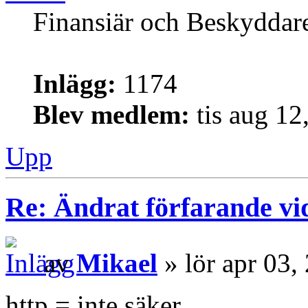
Finansiär och Beskyddar
Inlägg:
1174
Blev medlem:
tis aug 12
Upp
Re: Ändrat förfarande vi
av
Mikael
» lör apr 03,
http = inte säker