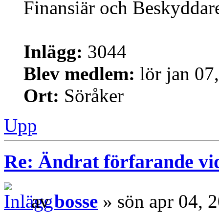
Finansiär och Beskyddar
Inlägg:
3044
Blev medlem:
lör jan 07
Ort:
Söråker
Upp
Re: Ändrat förfarande vi
av
bosse
» sön apr 04, 