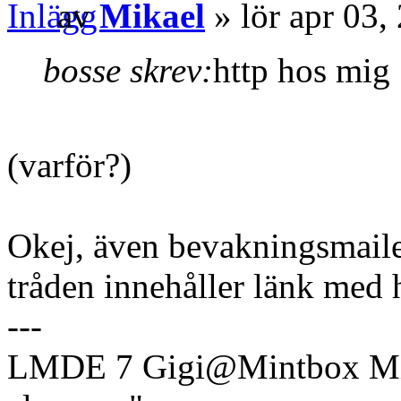
av
Mikael
» lör apr 03,
bosse skrev:
http hos mig
(varför?)
Okej, även bevakningsmailet
tråden innehåller länk med h
---
LMDE 7 Gigi@Mintbox Mi