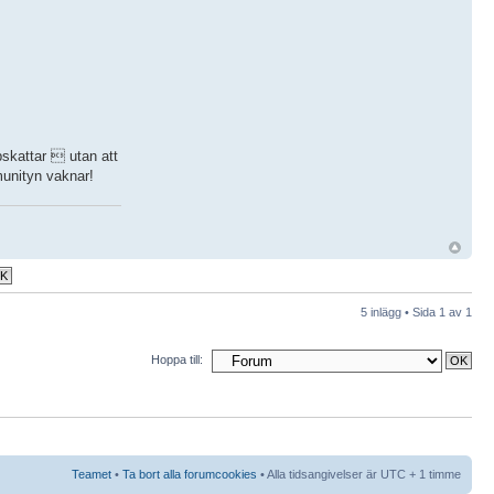
skattar  utan att
munityn vaknar!
5 inlägg • Sida
1
av
1
Hoppa till:
Teamet
•
Ta bort alla forumcookies
• Alla tidsangivelser är UTC + 1 timme