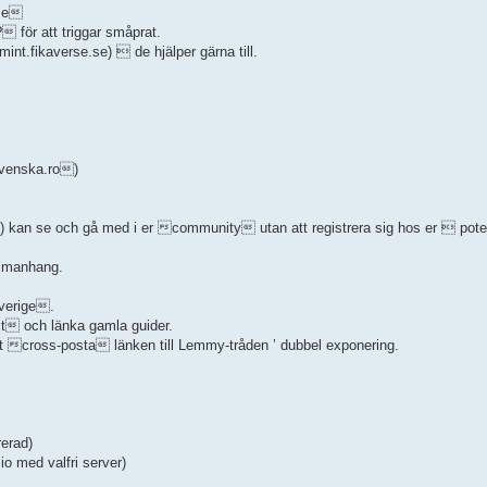
.se
 för att triggar småprat.
nt.fikaverse.se)  de hjälper gärna till.
svenska.ro)
kan se och gå med i er community utan att registrera sig hos er  potenti
ammanhang.
verige.
t och länka gamla guider.
tt cross-posta länken till Lemmy-tråden ’ dubbel exponering.
rerad)
.io med valfri server)