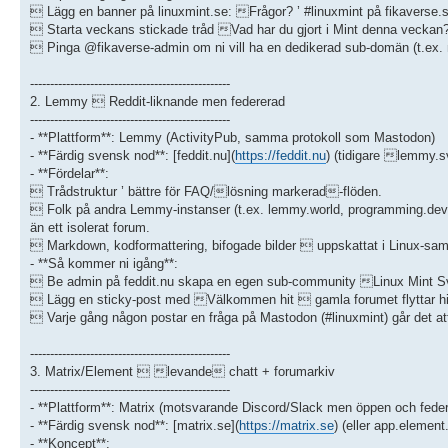
 Lägg en banner på linuxmint.se: Frågor? ’ #linuxmint på fikaverse
 Starta veckans stickade tråd Vad har du gjort i Mint denna veckan?
 Pinga @fikaverse-admin om ni vill ha en dedikerad sub-domän (t.ex. mi
--------------------------------------------------
2. Lemmy  Reddit-liknande men federerad
--------------------------------------------------
- **Plattform**: Lemmy (ActivityPub, samma protokoll som Mastodon)
- **Färdig svensk nod**: [feddit.nu](
https://feddit.nu
) (tidigare lemmy.
- **Fördelar**:
 Trådstruktur ’ bättre för FAQ/lösning markerad-flöden.
 Folk på andra Lemmy-instanser (t.ex. lemmy.world, programming.dev) 
än ett isolerat forum.
 Markdown, kodformattering, bifogade bilder  uppskattat i Linux-s
- **Så kommer ni igång**:
 Be admin på feddit.nu skapa en egen sub-community Linux Mint S
 Lägg en sticky-post med Välkommen hit  gamla forumet flyttar hi
 Varje gång någon postar en fråga på Mastodon (#linuxmint) går det a
--------------------------------------------------
3. Matrix/Element  levande chatt + forumarkiv
--------------------------------------------------
- **Plattform**: Matrix (motsvarande Discord/Slack men öppen och fede
- **Färdig svensk nod**: [matrix.se](
https://matrix.se
) (eller app.element
- **Koncept**: