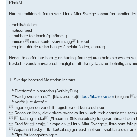
Kimi/AI:
När ett traditionellt forum som Linux Mint Sverige tappar fart handlar de
- mobilvänlighet
- notiser/push
- snabbare feedback (gilla/boost)
- mindre anmäl-konto-skriv-inlägg-tröskel
- en plats där de redan hänger (sociala flöden, chattar)
Nedan är därför inte bara ersättningsforum utan hela ekosystem som ha
tröskel, svensk närvaro och möjlighet att dra nytta av en befintlig använ
--------------------------------------------------
1. Sverige-baserad Mastodon-instans
--------------------------------------------------
- **Plattform**: Mastodon (ActivityPub)
- **Färdig svensk nod**: [fikaverse.se](
https://fikaverse.se
) (tidigare 
- **Varför just detta**:
 Ingen egen server-drift; registrera ett konto och kör.
 Redan en liten, aktiv skara svenska linux- och tech-entusiaster som 
 Hashtag-trådar (#linuxmint #fikahelpdesk) fungerar utmärkt som lä
 Stöd för listor ’ skapa en Linux Mint Sverige-lista som folk p
 Apparna (Tusky, Elk, IceCubes) ger push-notiser ’ snabbare svar än 
- **Tips för igångsättning**: