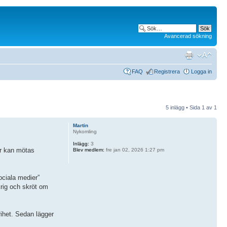
Avancerad sökning
FAQ
Registrera
Logga in
5 inlägg • Sida
1
av
1
Martin
Nykomling
Inlägg:
3
or kan mötas
Blev medlem:
fre jan 02, 2026 1:27 pm
ociala medier”
rig och skröt om
rihet. Sedan lägger