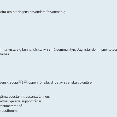
t ofta om att dagens användare förväntar sig:
r visat sig kunna väcka liv i små communityn. Jag listar dem i prioritetsordn
darbas.
svensk.social)  öppen för alla, drivs av svenska volontärer.
gärna boostar intressanta ämnen.
ttnavigerade supporttrådar.
renumererar på.
e-postforum.