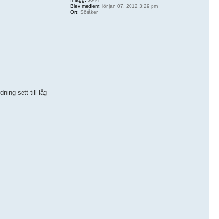
Inlägg:
3044
Blev medlem:
lör jan 07, 2012 3:29 pm
Ort:
Söråker
ing sett till låg