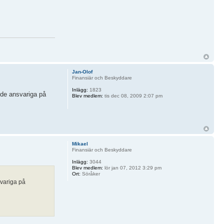
Jan-Olof
Finansiär och Beskyddare
Inlägg:
1823
 de ansvariga på
Blev medlem:
tis dec 08, 2009 2:07 pm
Mikael
Finansiär och Beskyddare
Inlägg:
3044
Blev medlem:
lör jan 07, 2012 3:29 pm
Ort:
Söråker
svariga på