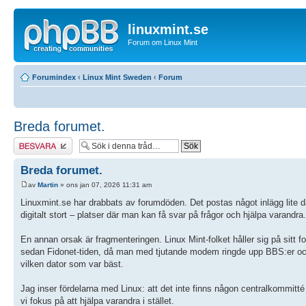
linuxmint.se
Forum om Linux Mint
Forumindex
‹
Linux Mint Sweden
‹
Forum
Breda forumet.
Besvara
Breda forumet.
av
Martin
» ons jan 07, 2026 11:31 am
Linuxmint.se har drabbats av forumdöden. Det postas något inlägg lite 
digitalt stort – platser där man kan få svar på frågor och hjälpa varand
En annan orsak är fragmenteringen. Linux Mint-folket håller sig på sitt f
sedan Fidonet-tiden, då man med tjutande modem ringde upp BBS:er och 
vilken dator som var bäst.
Jag inser fördelarna med Linux: att det inte finns någon centralkommitté
vi fokus på att hjälpa varandra i stället.