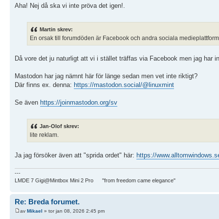
Aha! Nej då ska vi inte pröva det igen!.
Martin skrev:
En orsak till forumdöden är Facebook och andra sociala medieplattform
Då vore det ju naturligt att vi i stället träffas via Facebook men jag h
Mastodon har jag nämnt här för länge sedan men vet inte riktigt?
Där finns ex. denna:
https://mastodon.social/@linuxmint
Se även
https://joinmastodon.org/sv
Jan-Olof skrev:
lite reklam.
Ja jag försöker även att "sprida ordet" här:
https://www.alltomwindows.se
---
LMDE 7 Gigi@Mintbox Mini 2 Pro "from freedom came elegance"
Re: Breda forumet.
av
Mikael
» tor jan 08, 2026 2:45 pm