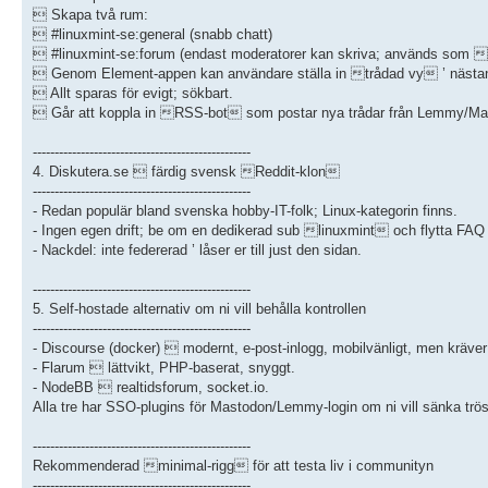
 Skapa två rum:
 #linuxmint-se:general (snabb chatt)
 #linuxmint-se:forum (endast moderatorer kan skriva; används som ku
 Genom Element-appen kan användare ställa in trådad vy ’ nästan 
 Allt sparas för evigt; sökbart.
 Går att koppla in RSS-bot som postar nya trådar från Lemmy/Masto
--------------------------------------------------
4. Diskutera.se  färdig svensk Reddit-klon
--------------------------------------------------
- Redan populär bland svenska hobby-IT-folk; Linux-kategorin finns.
- Ingen egen drift; be om en dedikerad sub linuxmint och flytta FAQ 
- Nackdel: inte federerad ’ låser er till just den sidan.
--------------------------------------------------
5. Self-hostade alternativ om ni vill behålla kontrollen
--------------------------------------------------
- Discourse (docker)  modernt, e-post-inlogg, mobilvänligt, men kräv
- Flarum  lättvikt, PHP-baserat, snyggt.
- NodeBB  realtidsforum, socket.io.
Alla tre har SSO-plugins för Mastodon/Lemmy-login om ni vill sänka trös
--------------------------------------------------
Rekommenderad minimal-rigg för att testa liv i communityn
--------------------------------------------------