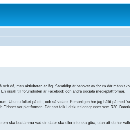
då och då, men aktiviteten är låg. Samtidigt är behovet av forum där människ
ra. En orsak till forumdöden är Facebook och andra sociala medieplattformar.
orum, Ubuntu-folket på sitt, och så vidare. Personligen har jag hållit på med ”s
Fidonet var plattformen. Där satt folk i diskussionsgrupper som R20_Datork
 som ska bestämma vad din dator ska eller inte ska göra, utan att du har valf