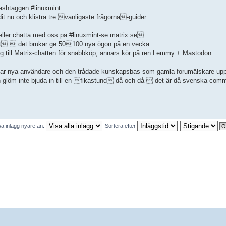
ashtaggen #linuxmint.
t.nu och klistra tre vanligaste frågorna-guider.
nt eller chatta med oss på #linuxmint-se:matrix.se
t  det brukar ge 50100 nya ögon på en vecka.
gg till Matrix-chatten för snabbköp; annars kör på ren Lemmy + Mastodon.
kar nya användare och den trådade kunskapsbas som gamla forumälskare upp
l, och glöm inte bjuda in till en fikastund då och då  det är då svenska com
sa inlägg nyare än:
Sortera efter