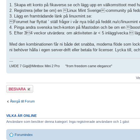
1. Skapa ett konto på fikaverse.se och lägg upp en välkomsttoot med h
2. Registrera (eller be om) en Linux Mint Sverige-community på feddi
3. Lägg en framträdande länk på linuxmint.se:
Forumet har flyttat ’ ställ frågor i vår nya tråd på feddit.nu/c/linuxmi
4. Pinga andra svenska tech-konton på Mastodon och be om en boos
5. Efter 34 veckor utvärdera: om aktiviteten är < 5 inlägg/vecka  lä
Med den kombinationen får ni både det snabba, moderna flöde som loc
ni behöver hålla i egen server-drift eller betala för licenser. Lycka til
---
LMDE 7 Gigi@Mintbox Mini 2 Pro "from freedom came elegance"
Vi
Besvara
Återgå till Forum
VILKA ÄR ONLINE
Användare som besöker denna kategori: Inga registrerade användare och 1 gäst
Forumindex