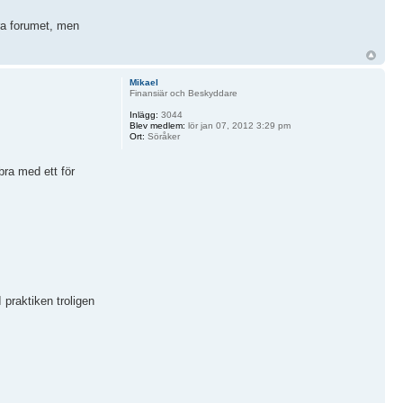
ra forumet, men
Mikael
Finansiär och Beskyddare
Inlägg:
3044
Blev medlem:
lör jan 07, 2012 3:29 pm
Ort:
Söråker
bra med ett för
 praktiken troligen