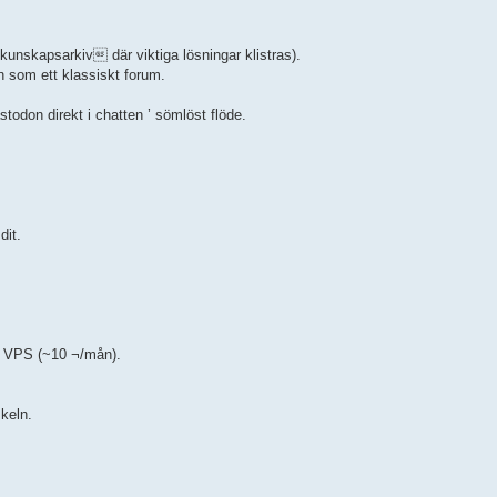
nskapsarkiv där viktiga lösningar klistras).
som ett klassiskt forum.
don direkt i chatten ’ sömlöst flöde.
dit.
er VPS (~10 ¬/mån).
keln.