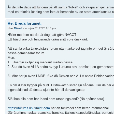
Är det inte dags att fundera på att samla ”folket” och skapa en gemens
med en teknisk lösning som inte är beroende av de stora amerikanska te
Re: Breda forumet.
av
Mikael
» ons jan 07, 2026 8:10 pm
Håller med om att det är dags att göra NÅGOT.
Ett fräschare och fungerande gränssnitt vore önskvärt.
Att samla olika Linuxdistars forum utan tanke vet jag inte om det är så 
dessa gemensamt forum.
Men:
1. Filosofin skiljer sig markant mellan dessa.
2. Ska då även ALLA andra av typ Lubuntu osv. samlas i ett gemensamt 
3. Mint har ju även LMDE. Ska då Debian och ALLA andra Debian-variant
En del distar bygger på Mint. Distrowatch listar sju sådana. Om de har e
ingen skillnad då dessa sju inte hör till de vanligaste.
Slå ihop alla som har Irland som ursprungsland? (Nä spånar bara)
https://forums.linuxmint.com
har en forumdel som heter International
Där återfinns tyska, spanska, franska, italienska,nederländska, portug