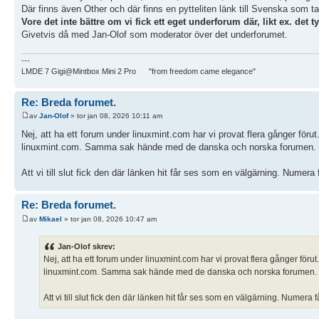
Där finns även Other och där finns en pytteliten länk till Svenska som tar 
Vore det inte bättre om vi fick ett eget underforum där, likt ex. det t
Givetvis då med Jan-Olof som moderator över det underforumet.
---
LMDE 7 Gigi@Mintbox Mini 2 Pro "from freedom came elegance"
Re: Breda forumet.
av
Jan-Olof
» tor jan 08, 2026 10:11 am
Nej, att ha ett forum under linuxmint.com har vi provat flera gånger förut
linuxmint.com. Samma sak hände med de danska och norska forumen.
Att vi till slut fick den där länken hit får ses som en välgärning. Numera
Re: Breda forumet.
av
Mikael
» tor jan 08, 2026 10:47 am
Jan-Olof skrev:
Nej, att ha ett forum under linuxmint.com har vi provat flera gånger förut.
linuxmint.com. Samma sak hände med de danska och norska forumen.
Att vi till slut fick den där länken hit får ses som en välgärning. Numera 