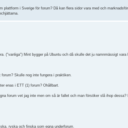
am plattform i Sverige för forum? Då kan flera sidor vara med och marknadsfö
chjättarna.
bra. ("vanliga") Mint bygger på Ubuntu och då skulle det ju namnmässigt vara 
forum? Skulle nog inte fungera i praktiken.
er enas i ETT (1) forum? Ohållbart.
gna forum vet jag inte men om så är fallet och man försöker slå ihop dessa? I
isiska, ryska och finska som egna underforum.