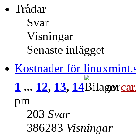
Trådar
Svar
Visningar
Senaste inlägget
Kostnader för linuxmint.
1
...
12
,
13
,
14
av
car
pm
203
Svar
386283
Visningar