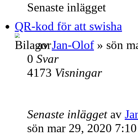
Senaste inlägget
QR-kod för att swisha
av
Jan-Olof
» sön ma
0
Svar
4173
Visningar
Senaste inlägget
av
Ja
sön mar 29, 2020 7:1