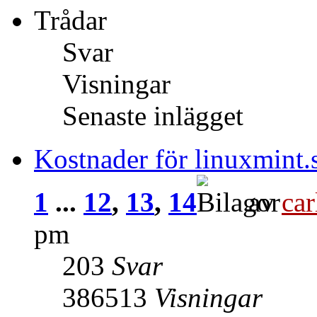
Trådar
Svar
Visningar
Senaste inlägget
Kostnader för linuxmint.
1
...
12
,
13
,
14
av
car
pm
203
Svar
386513
Visningar