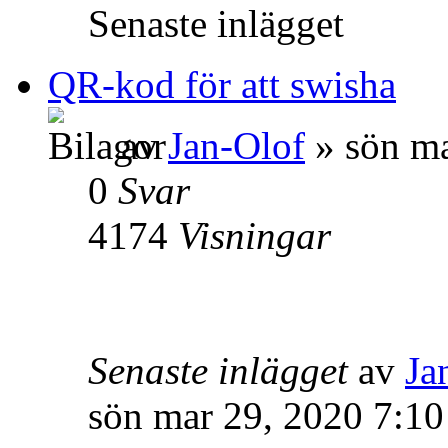
Senaste inlägget
QR-kod för att swisha
av
Jan-Olof
» sön ma
0
Svar
4174
Visningar
Senaste inlägget
av
Ja
sön mar 29, 2020 7:1