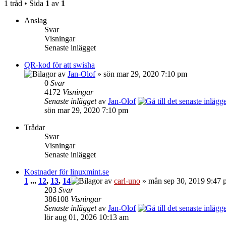
1 tråd • Sida
1
av
1
Anslag
Svar
Visningar
Senaste inlägget
QR-kod för att swisha
av
Jan-Olof
» sön mar 29, 2020 7:10 pm
0
Svar
4172
Visningar
Senaste inlägget
av
Jan-Olof
sön mar 29, 2020 7:10 pm
Trådar
Svar
Visningar
Senaste inlägget
Kostnader för linuxmint.se
1
...
12
,
13
,
14
av
carl-uno
» mån sep 30, 2019 9:47 
203
Svar
386108
Visningar
Senaste inlägget
av
Jan-Olof
lör aug 01, 2026 10:13 am