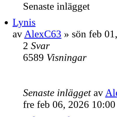
Senaste inlägget
Lynis
av
AlexC63
» sön feb 01
2
Svar
6589
Visningar
Senaste inlägget
av
Al
fre feb 06, 2026 10:0