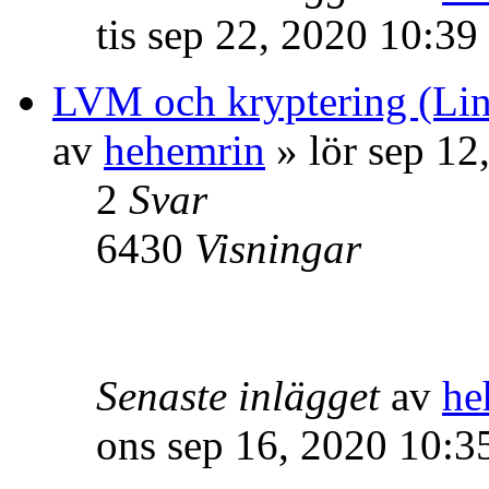
tis sep 22, 2020 10:39
LVM och kryptering (Li
av
hehemrin
» lör sep 12
2
Svar
6430
Visningar
Senaste inlägget
av
he
ons sep 16, 2020 10:3