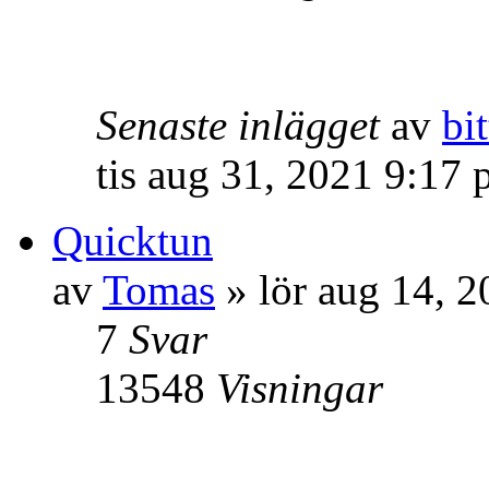
Senaste inlägget
av
bit
tis aug 31, 2021 9:17
Quicktun
av
Tomas
» lör aug 14, 
7
Svar
13548
Visningar