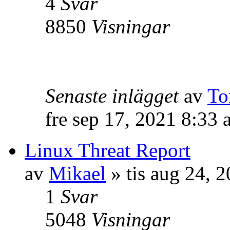
4
Svar
8850
Visningar
Senaste inlägget
av
To
fre sep 17, 2021 8:33
Linux Threat Report
av
Mikael
» tis aug 24, 
1
Svar
5048
Visningar