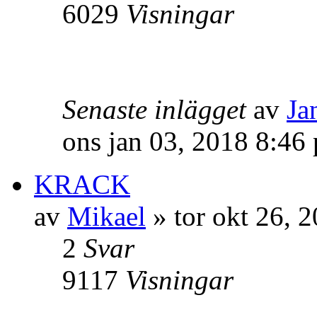
6029
Visningar
Senaste inlägget
av
Ja
ons jan 03, 2018 8:46
KRACK
av
Mikael
» tor okt 26, 
2
Svar
9117
Visningar