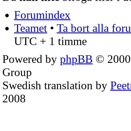
Forumindex
Teamet
•
Ta bort alla fo
UTC + 1 timme
Powered by
phpBB
© 2000,
Group
Swedish translation by
Pee
2008