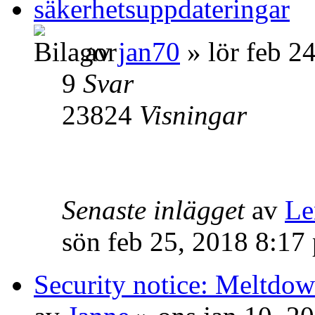
säkerhetsuppdateringar
av
jan70
» lör feb 2
9
Svar
23824
Visningar
Senaste inlägget
av
Le
sön feb 25, 2018 8:17
Security notice: Meltdow