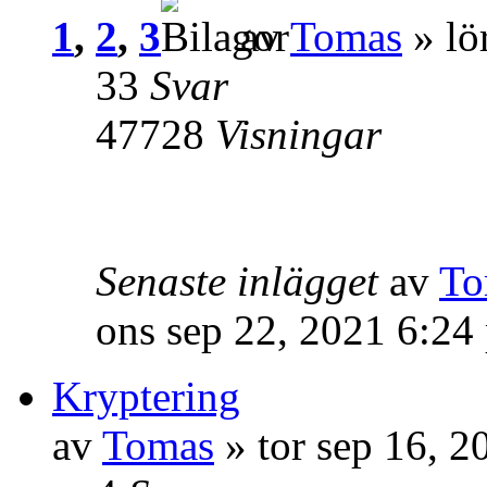
1
,
2
,
3
av
Tomas
» lö
33
Svar
47728
Visningar
Senaste inlägget
av
To
ons sep 22, 2021 6:24
Kryptering
av
Tomas
» tor sep 16, 