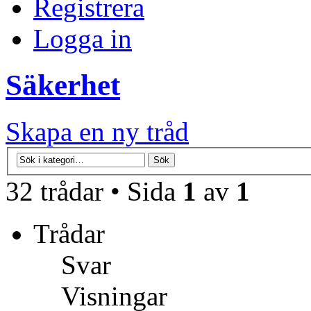
Registrera
Logga in
Säkerhet
Skapa en ny tråd
32 trådar • Sida
1
av
1
Trådar
Svar
Visningar