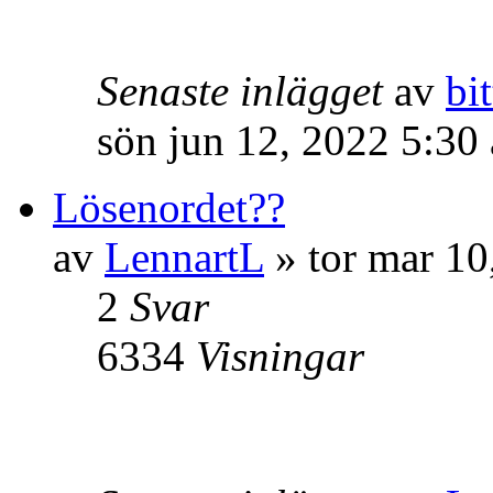
Senaste inlägget
av
bit
sön jun 12, 2022 5:30
Lösenordet??
av
LennartL
» tor mar 10
2
Svar
6334
Visningar