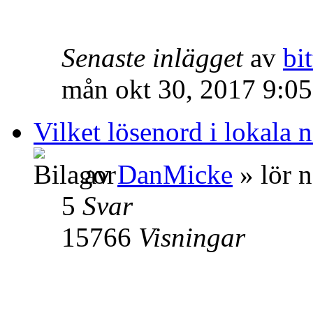
Senaste inlägget
av
bit
mån okt 30, 2017 9:0
Vilket lösenord i lokala n
av
DanMicke
» lör 
5
Svar
15766
Visningar