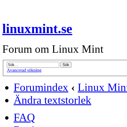
linuxmint.se
Forum om Linux Mint
Avancerad sökning
Forumindex
‹
Linux Mint
Ändra textstorlek
FAQ