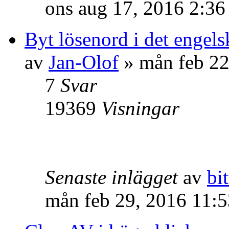
ons aug 17, 2016 2:3
Byt lösenord i det engel
av
Jan-Olof
» mån feb 22
7
Svar
19369
Visningar
Senaste inlägget
av
bit
mån feb 29, 2016 11: