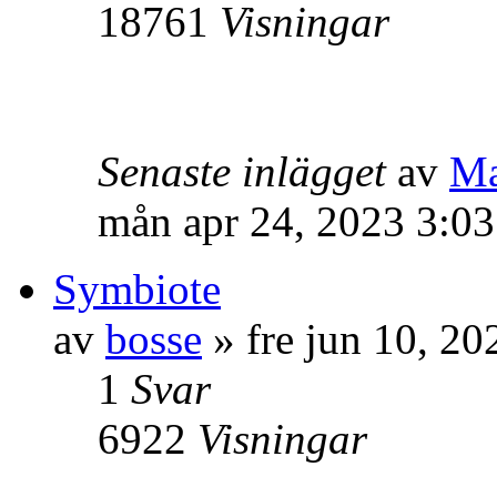
18761
Visningar
Senaste inlägget
av
M
mån apr 24, 2023 3:0
Symbiote
av
bosse
» fre jun 10, 2
1
Svar
6922
Visningar