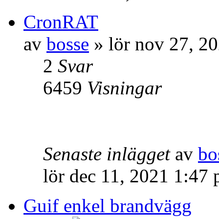
CronRAT
av
bosse
» lör nov 27, 2
2
Svar
6459
Visningar
Senaste inlägget
av
bo
lör dec 11, 2021 1:47
Guif enkel brandvägg