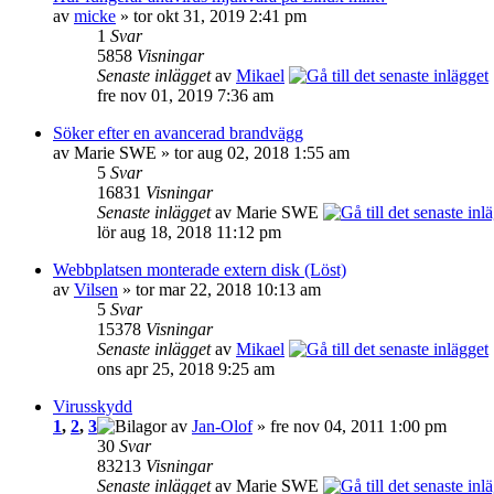
av
micke
» tor okt 31, 2019 2:41 pm
1
Svar
5858
Visningar
Senaste inlägget
av
Mikael
fre nov 01, 2019 7:36 am
Söker efter en avancerad brandvägg
av Marie SWE » tor aug 02, 2018 1:55 am
5
Svar
16831
Visningar
Senaste inlägget
av Marie SWE
lör aug 18, 2018 11:12 pm
Webbplatsen monterade extern disk (Löst)
av
Vilsen
» tor mar 22, 2018 10:13 am
5
Svar
15378
Visningar
Senaste inlägget
av
Mikael
ons apr 25, 2018 9:25 am
Virusskydd
1
,
2
,
3
av
Jan-Olof
» fre nov 04, 2011 1:00 pm
30
Svar
83213
Visningar
Senaste inlägget
av Marie SWE