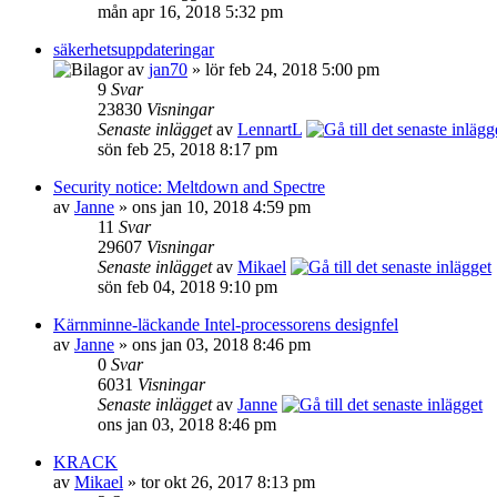
mån apr 16, 2018 5:32 pm
säkerhetsuppdateringar
av
jan70
» lör feb 24, 2018 5:00 pm
9
Svar
23830
Visningar
Senaste inlägget
av
LennartL
sön feb 25, 2018 8:17 pm
Security notice: Meltdown and Spectre
av
Janne
» ons jan 10, 2018 4:59 pm
11
Svar
29607
Visningar
Senaste inlägget
av
Mikael
sön feb 04, 2018 9:10 pm
Kärnminne-läckande Intel-processorens designfel
av
Janne
» ons jan 03, 2018 8:46 pm
0
Svar
6031
Visningar
Senaste inlägget
av
Janne
ons jan 03, 2018 8:46 pm
KRACK
av
Mikael
» tor okt 26, 2017 8:13 pm