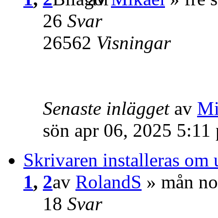
26
Svar
26562
Visningar
Senaste inlägget
av
Mi
sön apr 06, 2025 5:11
Skrivaren installeras om
1
,
2
av
RolandS
» mån no
18
Svar