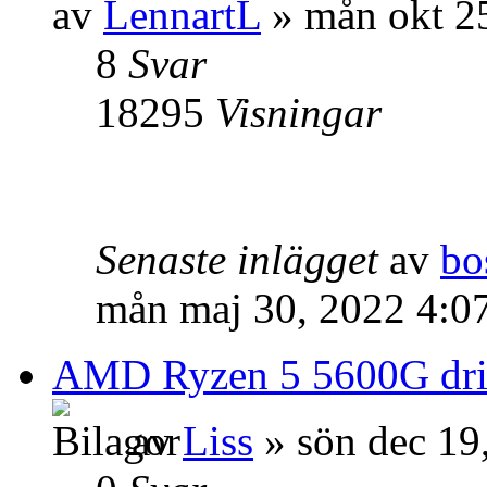
av
LennartL
» mån okt 2
8
Svar
18295
Visningar
Senaste inlägget
av
bo
mån maj 30, 2022 4:0
AMD Ryzen 5 5600G drivrut
av
Liss
» sön dec 19