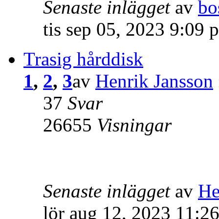
Senaste inlägget
av
bo
tis sep 05, 2023 9:09 
Trasig hårddisk
1
,
2
,
3
av
Henrik Jansson
37
Svar
26655
Visningar
Senaste inlägget
av
He
lör aug 12, 2023 11:2