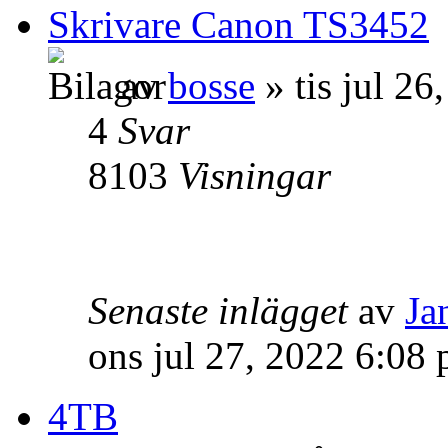
Skrivare Canon TS3452
av
bosse
» tis jul 2
4
Svar
8103
Visningar
Senaste inlägget
av
Ja
ons jul 27, 2022 6:08
4TB