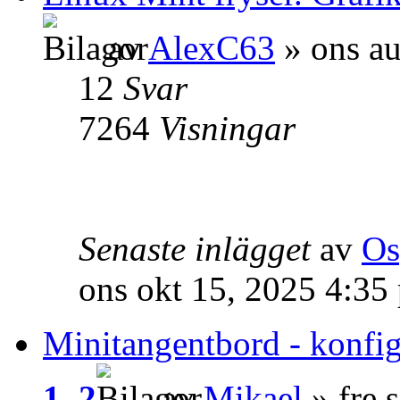
av
AlexC63
» ons au
12
Svar
7264
Visningar
Senaste inlägget
av
Os
ons okt 15, 2025 4:35
Minitangentbord - konfig
1
,
2
av
Mikael
» fre 