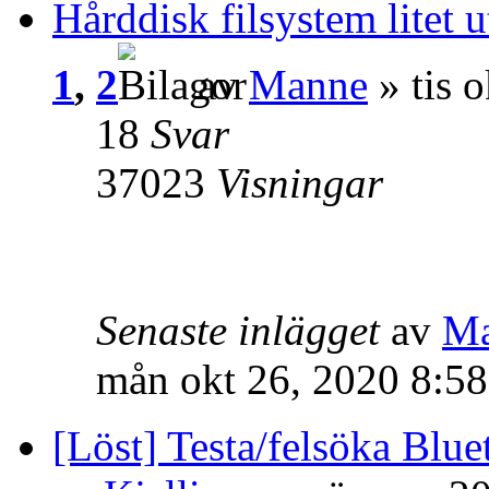
Hårddisk filsystem litet
1
,
2
av
Manne
» tis 
18
Svar
37023
Visningar
Senaste inlägget
av
M
mån okt 26, 2020 8:5
[Löst] Testa/felsöka Blue