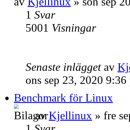
av
Kjellinux
» sön sep 2
1
Svar
5001
Visningar
Senaste inlägget
av
Kj
ons sep 23, 2020 9:36
Benchmark för Linux
av
Kjellinux
» fre s
1
Svar