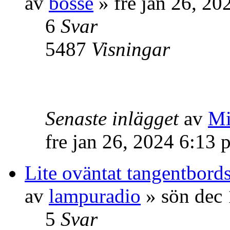
av
bosse
» fre jan 26, 20
6
Svar
5487
Visningar
Senaste inlägget
av
Mi
fre jan 26, 2024 6:13 
Lite oväntat tangentbor
av
lampuradio
» sön dec 
5
Svar