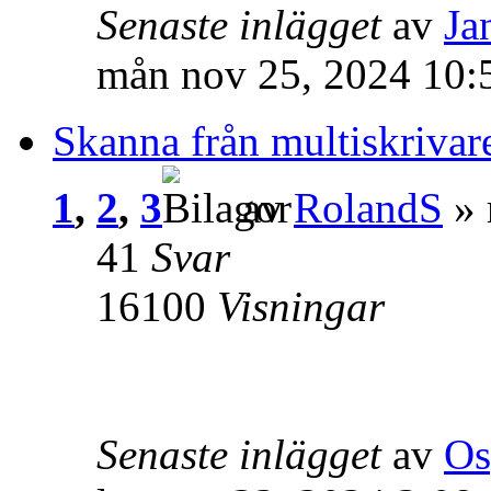
Senaste inlägget
av
Ja
mån nov 25, 2024 10:
Skanna från multiskrivar
1
,
2
,
3
av
RolandS
» 
41
Svar
16100
Visningar
Senaste inlägget
av
Os