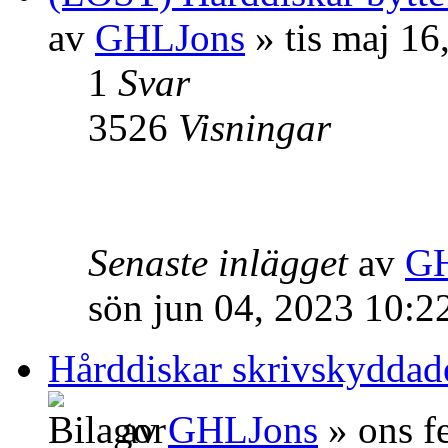
av
GHLJons
» tis maj 16
1
Svar
3526
Visningar
Senaste inlägget
av
GH
sön jun 04, 2023 10:2
Hårddiskar skrivskyddad
av
GHLJons
» ons f