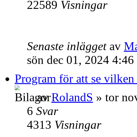
22589
Visningar
Senaste inlägget
av
Ma
sön dec 01, 2024 4:46
Program för att se vilken
av
RolandS
» tor no
6
Svar
4313
Visningar