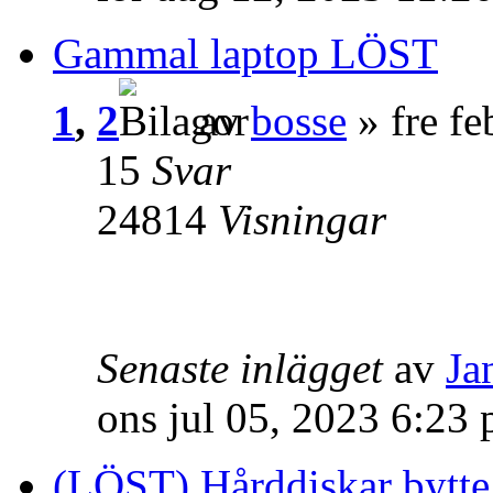
Gammal laptop LÖST
1
,
2
av
bosse
» fre f
15
Svar
24814
Visningar
Senaste inlägget
av
Ja
ons jul 05, 2023 6:23
(LÖST) Hårddiskar bytte