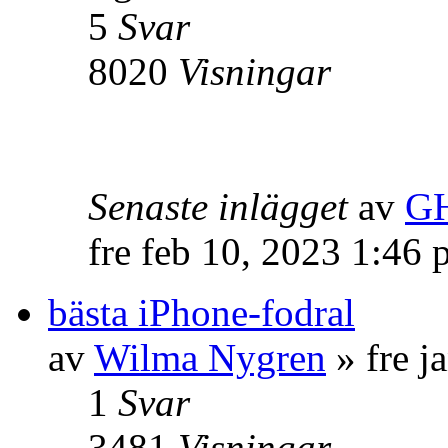
5
Svar
8020
Visningar
Senaste inlägget
av
GH
fre feb 10, 2023 1:46
bästa iPhone-fodral
av
Wilma Nygren
» fre j
1
Svar
3481
Visningar