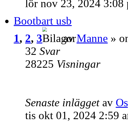
lör nov 23, 2024 3:08
Bootbart usb
1
,
2
,
3
av
Manne
» on
32
Svar
28225
Visningar
Senaste inlägget
av
Os
tis okt 01, 2024 2:59 