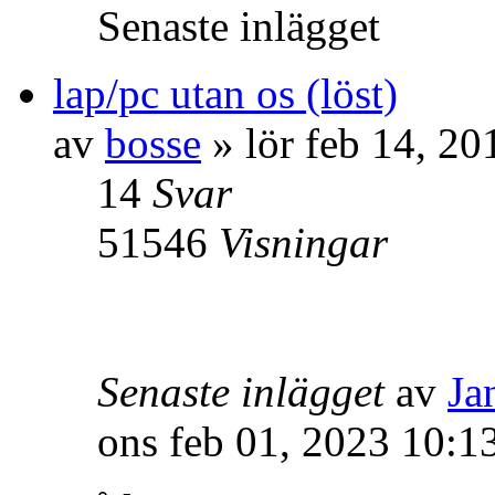
Senaste inlägget
lap/pc utan os (löst)
av
bosse
» lör feb 14, 2
14
Svar
51546
Visningar
Senaste inlägget
av
Ja
ons feb 01, 2023 10:1