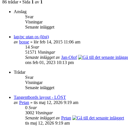
86 trådar • Sida
1
av
1
Anslag
Svar
Visningar
Senaste inlägget
lap/pc utan os (löst)
av
bosse
» lör feb 14, 2015 11:06 am
14
Svar
51571
Visningar
Senaste inlägget
av
Jan-Olof
ons feb 01, 2023 10:13 pm
Trådar
Svar
Visningar
Senaste inlägget
Tangentbords layout - LÖST
av
Petan
» tis maj 12, 2026 9:19 am
0
Svar
3002
Visningar
Senaste inlägget
av
Petan
tis maj 12, 2026 9:19 am