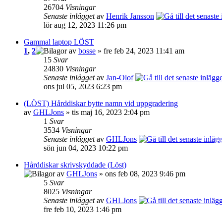
26704
Visningar
Senaste inlägget
av
Henrik Jansson
lör aug 12, 2023 11:26 pm
Gammal laptop LÖST
1
,
2
av
bosse
» fre feb 24, 2023 11:41 am
15
Svar
24830
Visningar
Senaste inlägget
av
Jan-Olof
ons jul 05, 2023 6:23 pm
(LÖST) Hårddiskar bytte namn vid uppgradering
av
GHLJons
» tis maj 16, 2023 2:04 pm
1
Svar
3534
Visningar
Senaste inlägget
av
GHLJons
sön jun 04, 2023 10:22 pm
Hårddiskar skrivskyddade (Löst)
av
GHLJons
» ons feb 08, 2023 9:46 pm
5
Svar
8025
Visningar
Senaste inlägget
av
GHLJons
fre feb 10, 2023 1:46 pm