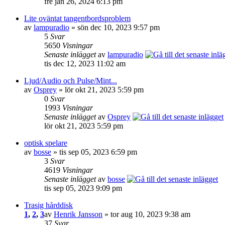
fre jan 26, 2024 6:13 pm
Lite oväntat tangentbordsproblem
av
lampuradio
» sön dec 10, 2023 9:57 pm
5
Svar
5650
Visningar
Senaste inlägget
av
lampuradio
tis dec 12, 2023 11:02 am
Ljud/Audio och Pulse/Mint...
av
Osprey
» lör okt 21, 2023 5:59 pm
0
Svar
1993
Visningar
Senaste inlägget
av
Osprey
lör okt 21, 2023 5:59 pm
optisk spelare
av
bosse
» tis sep 05, 2023 6:59 pm
3
Svar
4619
Visningar
Senaste inlägget
av
bosse
tis sep 05, 2023 9:09 pm
Trasig hårddisk
1
,
2
,
3
av
Henrik Jansson
» tor aug 10, 2023 9:38 am
37
Svar