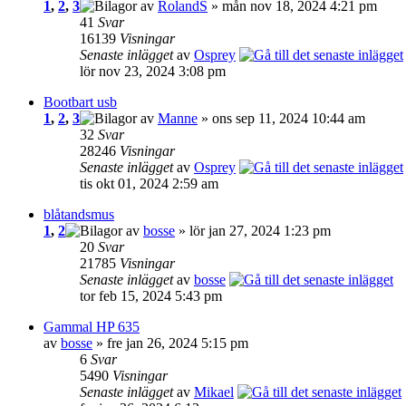
1
,
2
,
3
av
RolandS
» mån nov 18, 2024 4:21 pm
41
Svar
16139
Visningar
Senaste inlägget
av
Osprey
lör nov 23, 2024 3:08 pm
Bootbart usb
1
,
2
,
3
av
Manne
» ons sep 11, 2024 10:44 am
32
Svar
28246
Visningar
Senaste inlägget
av
Osprey
tis okt 01, 2024 2:59 am
blåtandsmus
1
,
2
av
bosse
» lör jan 27, 2024 1:23 pm
20
Svar
21785
Visningar
Senaste inlägget
av
bosse
tor feb 15, 2024 5:43 pm
Gammal HP 635
av
bosse
» fre jan 26, 2024 5:15 pm
6
Svar
5490
Visningar
Senaste inlägget
av
Mikael