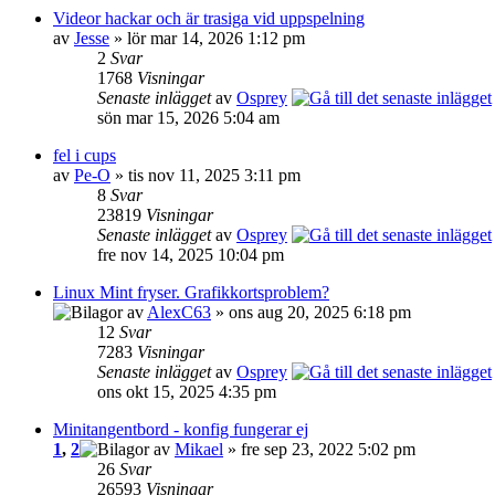
Videor hackar och är trasiga vid uppspelning
av
Jesse
» lör mar 14, 2026 1:12 pm
2
Svar
1768
Visningar
Senaste inlägget
av
Osprey
sön mar 15, 2026 5:04 am
fel i cups
av
Pe-O
» tis nov 11, 2025 3:11 pm
8
Svar
23819
Visningar
Senaste inlägget
av
Osprey
fre nov 14, 2025 10:04 pm
Linux Mint fryser. Grafikkortsproblem?
av
AlexC63
» ons aug 20, 2025 6:18 pm
12
Svar
7283
Visningar
Senaste inlägget
av
Osprey
ons okt 15, 2025 4:35 pm
Minitangentbord - konfig fungerar ej
1
,
2
av
Mikael
» fre sep 23, 2022 5:02 pm
26
Svar
26593
Visningar