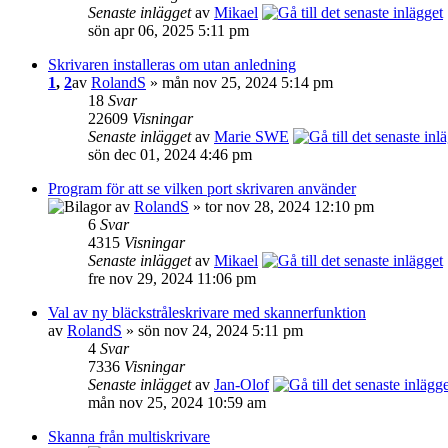
Senaste inlägget
av
Mikael
sön apr 06, 2025 5:11 pm
Skrivaren installeras om utan anledning
1
,
2
av
RolandS
» mån nov 25, 2024 5:14 pm
18
Svar
22609
Visningar
Senaste inlägget
av
Marie SWE
sön dec 01, 2024 4:46 pm
Program för att se vilken port skrivaren använder
av
RolandS
» tor nov 28, 2024 12:10 pm
6
Svar
4315
Visningar
Senaste inlägget
av
Mikael
fre nov 29, 2024 11:06 pm
Val av ny bläckstråleskrivare med skannerfunktion
av
RolandS
» sön nov 24, 2024 5:11 pm
4
Svar
7336
Visningar
Senaste inlägget
av
Jan-Olof
mån nov 25, 2024 10:59 am
Skanna från multiskrivare