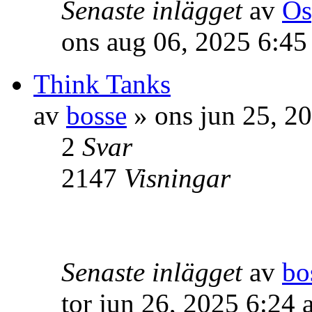
Senaste inlägget
av
Os
ons aug 06, 2025 6:4
Think Tanks
av
bosse
» ons jun 25, 2
2
Svar
2147
Visningar
Senaste inlägget
av
bo
tor jun 26, 2025 6:24