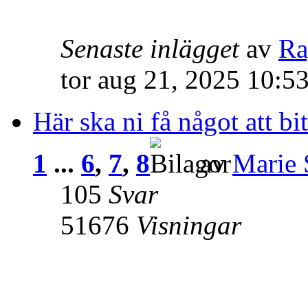
Senaste inlägget
av
Ra
tor aug 21, 2025 10:5
Här ska ni få något att bit
1
...
6
,
7
,
8
av
Marie
105
Svar
51676
Visningar