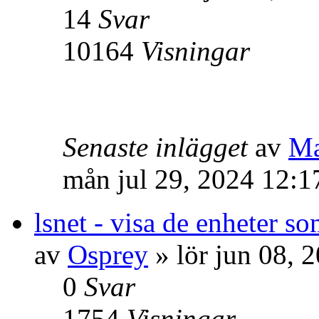
14
Svar
10164
Visningar
Senaste inlägget
av
Ma
mån jul 29, 2024 12:1
lsnet - visa de enheter so
av
Osprey
» lör jun 08, 
0
Svar
1754
Visningar