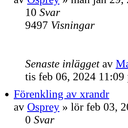
10
Svar
9497
Visningar
Senaste inlägget
av
Ma
tis feb 06, 2024 11:09
Förenkling av xrandr
av
Osprey
» lör feb 03, 
0
Svar