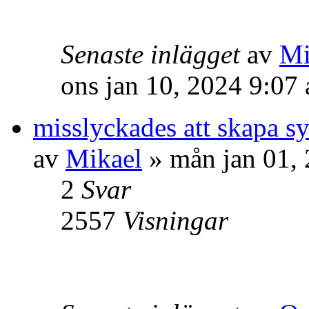
Senaste inlägget
av
Mi
ons jan 10, 2024 9:07
misslyckades att skapa s
av
Mikael
» mån jan 01,
2
Svar
2557
Visningar