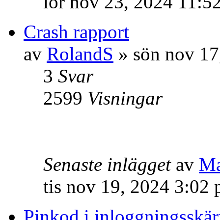
lör nov 23, 2024 11:5
Crash rapport
av
RolandS
» sön nov 17
3
Svar
2599
Visningar
Senaste inlägget
av
Ma
tis nov 19, 2024 3:02
Pinkod i inloggningsskä