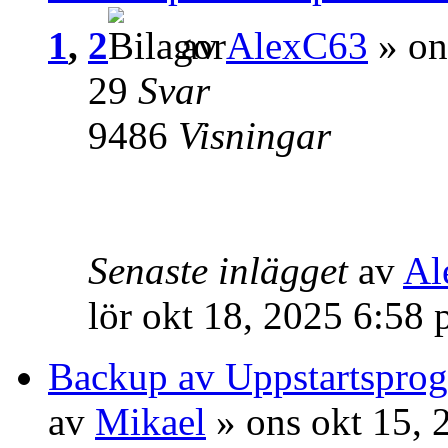
1
,
2
av
AlexC63
» on
29
Svar
9486
Visningar
Senaste inlägget
av
Al
lör okt 18, 2025 6:58
Backup av Uppstartspro
av
Mikael
» ons okt 15, 