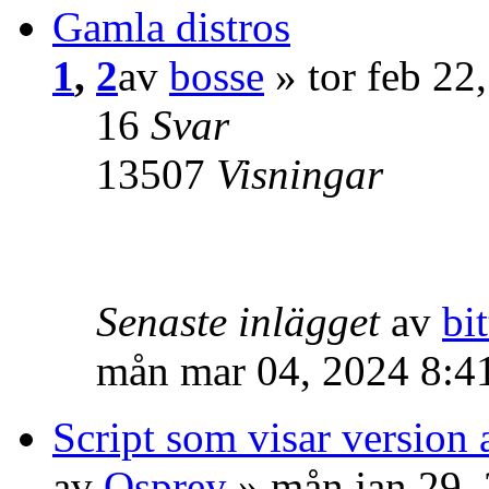
Gamla distros
1
,
2
av
bosse
» tor feb 22
16
Svar
13507
Visningar
Senaste inlägget
av
bit
mån mar 04, 2024 8:4
Script som visar version
av
Osprey
» mån jan 29,