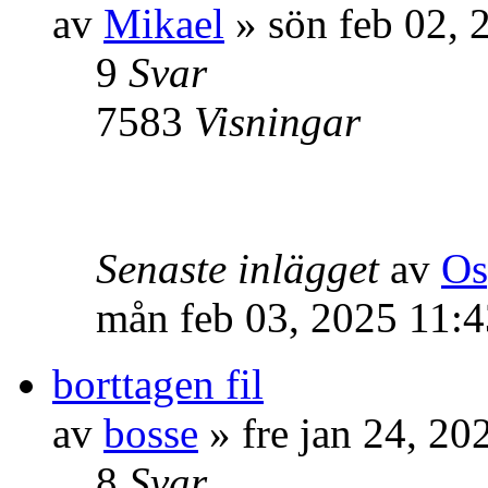
av
Mikael
» sön feb 02, 
9
Svar
7583
Visningar
Senaste inlägget
av
Os
mån feb 03, 2025 11:
borttagen fil
av
bosse
» fre jan 24, 2
8
Svar