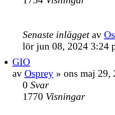
Senaste inlägget
av
Os
lör jun 08, 2024 3:24
GIO
av
Osprey
» ons maj 29,
0
Svar
1770
Visningar