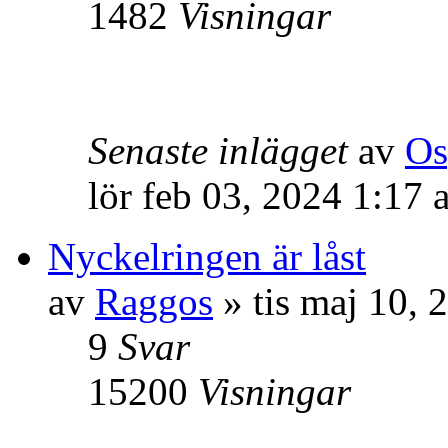
1482
Visningar
Senaste inlägget
av
Os
lör feb 03, 2024 1:17 
Nyckelringen är låst
av
Raggos
» tis maj 10, 
9
Svar
15200
Visningar