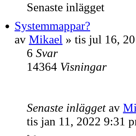
Senaste inlägget
Systemmappar?
av
Mikael
» tis jul 16, 
6
Svar
14364
Visningar
Senaste inlägget
av
Mi
tis jan 11, 2022 9:31 