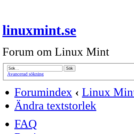
linuxmint.se
Forum om Linux Mint
Avancerad sökning
Forumindex
‹
Linux Mint
Ändra textstorlek
FAQ