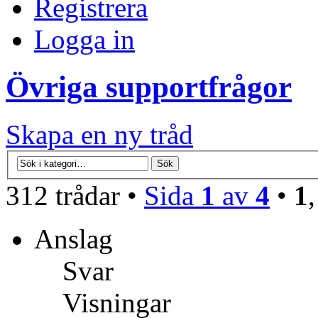
Registrera
Logga in
Övriga supportfrågor
Skapa en ny tråd
312 trådar •
Sida
1
av
4
•
1
Anslag
Svar
Visningar