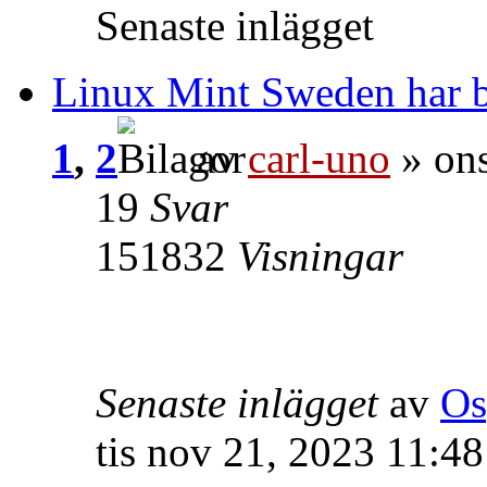
Senaste inlägget
Linux Mint Sweden har b
1
,
2
av
carl-uno
» ons
19
Svar
151832
Visningar
Senaste inlägget
av
Os
tis nov 21, 2023 11:4