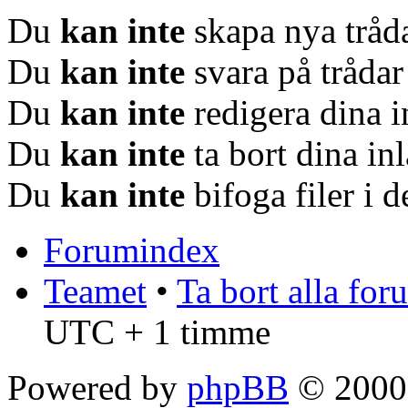
Du
kan inte
skapa nya tråda
Du
kan inte
svara på trådar
Du
kan inte
redigera dina i
Du
kan inte
ta bort dina in
Du
kan inte
bifoga filer i 
Forumindex
Teamet
•
Ta bort alla fo
UTC + 1 timme
Powered by
phpBB
© 2000,