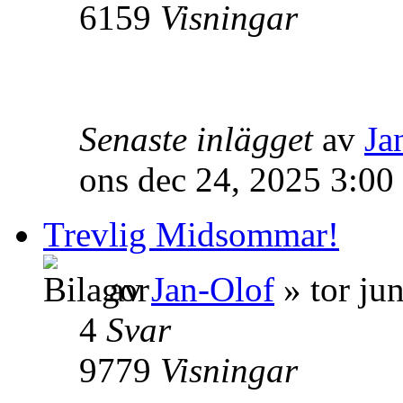
6159
Visningar
Senaste inlägget
av
Ja
ons dec 24, 2025 3:00
Trevlig Midsommar!
av
Jan-Olof
» tor ju
4
Svar
9779
Visningar