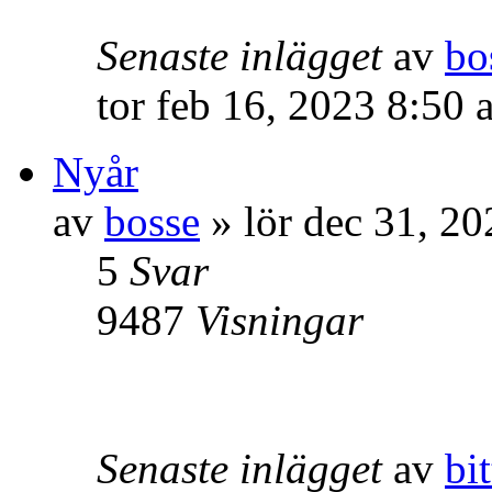
Senaste inlägget
av
bo
tor feb 16, 2023 8:50 
Nyår
av
bosse
» lör dec 31, 2
5
Svar
9487
Visningar
Senaste inlägget
av
bit