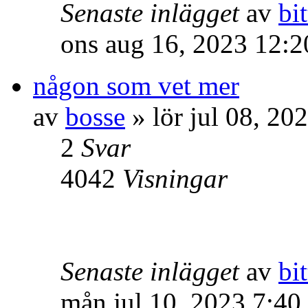
Senaste inlägget
av
bit
ons aug 16, 2023 12:
någon som vet mer
av
bosse
» lör jul 08, 20
2
Svar
4042
Visningar
Senaste inlägget
av
bit
mån jul 10, 2023 7:40