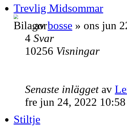
Trevlig Midsommar
av
bosse
» ons jun 2
4
Svar
10256
Visningar
Senaste inlägget
av
Le
fre jun 24, 2022 10:5
Stiltje