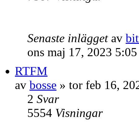
Senaste inlägget
av
bit
ons maj 17, 2023 5:05
RTFM
av
bosse
» tor feb 16, 20
2
Svar
5554
Visningar