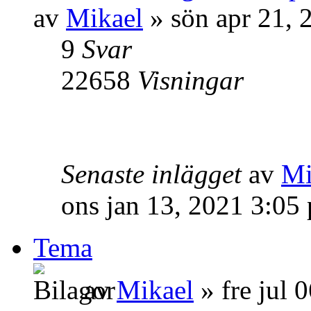
av
Mikael
» sön apr 21, 
9
Svar
22658
Visningar
Senaste inlägget
av
Mi
ons jan 13, 2021 3:05
Tema
av
Mikael
» fre jul 