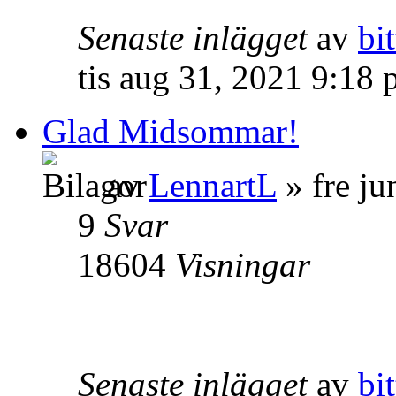
Senaste inlägget
av
bit
tis aug 31, 2021 9:18
Glad Midsommar!
av
LennartL
» fre ju
9
Svar
18604
Visningar
Senaste inlägget
av
bit