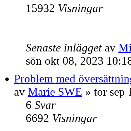
15932
Visningar
Senaste inlägget
av
Mi
sön okt 08, 2023 10:1
Problem med översättnin
av
Marie SWE
» tor sep
6
Svar
6692
Visningar