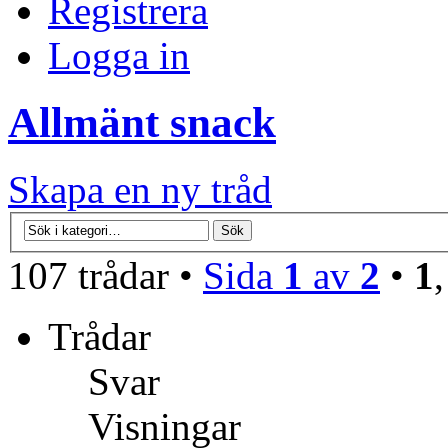
Registrera
Logga in
Allmänt snack
Skapa en ny tråd
107 trådar •
Sida
1
av
2
•
1
Trådar
Svar
Visningar