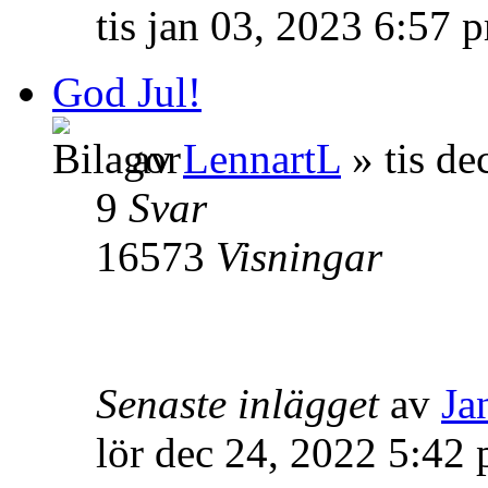
tis jan 03, 2023 6:57 
God Jul!
av
LennartL
» tis de
9
Svar
16573
Visningar
Senaste inlägget
av
Ja
lör dec 24, 2022 5:42