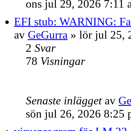
ons jul 29, 2026 7:11
EFI stub: WARNING: Fail
av
GeGurra
» lör jul 25,
2
Svar
78
Visningar
Senaste inlägget
av
Ge
sön jul 26, 2026 8:25