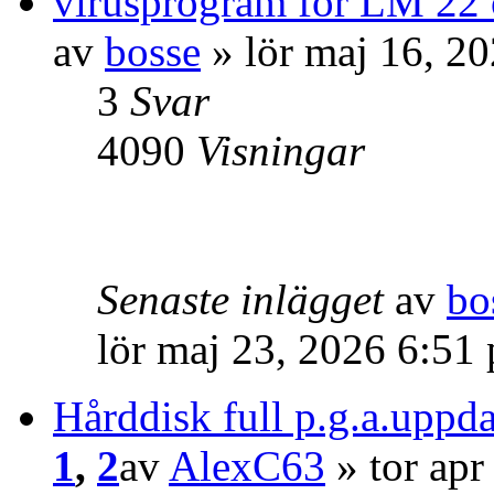
virusprogram för LM 22 
av
bosse
» lör maj 16, 2
3
Svar
4090
Visningar
Senaste inlägget
av
bo
lör maj 23, 2026 6:51
Hårddisk full p.g.a.uppda
1
,
2
av
AlexC63
» tor apr