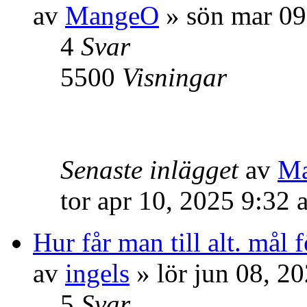
av
MangeO
» sön mar 09
4
Svar
5500
Visningar
Senaste inlägget
av
M
tor apr 10, 2025 9:32 
Hur får man till alt. mål f
av
ingels
» lör jun 08, 2
5
Svar