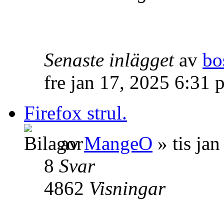
Senaste inlägget
av
bo
fre jan 17, 2025 6:31 
Firefox strul.
av
MangeO
» tis ja
8
Svar
4862
Visningar