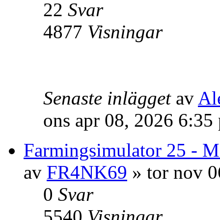
22
Svar
4877
Visningar
Senaste inlägget
av
Al
ons apr 08, 2026 6:35
Farmingsimulator 25 - M
av
FR4NK69
» tor nov 
0
Svar
5540
Visningar