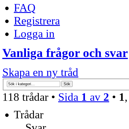
FAQ
Registrera
Logga in
Vanliga frågor och svar
Skapa en ny tråd
118 trådar •
Sida
1
av
2
•
1
Trådar
Svar