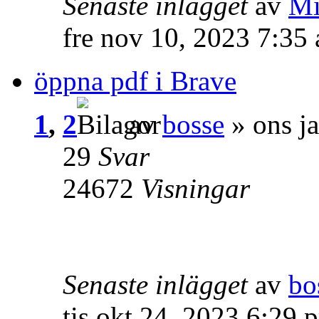
Senaste inlägget
av
Mi
fre nov 10, 2023 7:35
öppna pdf i Brave
1
,
2
av
bosse
» ons j
29
Svar
24672
Visningar
Senaste inlägget
av
bo
tis okt 24, 2023 6:29 