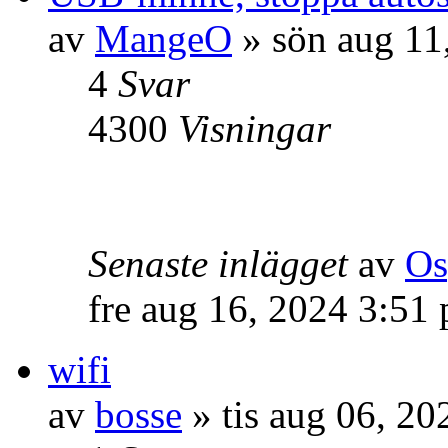
av
MangeO
» sön aug 11
4
Svar
4300
Visningar
Senaste inlägget
av
Os
fre aug 16, 2024 3:51
wifi
av
bosse
» tis aug 06, 20