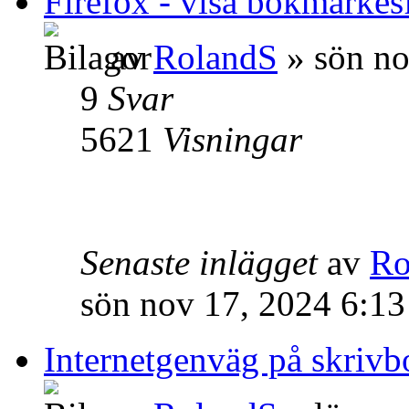
Firefox - visa bokmärkesf
av
RolandS
» sön no
9
Svar
5621
Visningar
Senaste inlägget
av
Ro
sön nov 17, 2024 6:1
Internetgenväg på skrivb