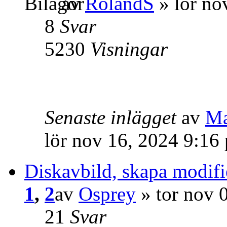
av
RolandS
» lör no
8
Svar
5230
Visningar
Senaste inlägget
av
Ma
lör nov 16, 2024 9:16
Diskavbild, skapa modifi
1
,
2
av
Osprey
» tor nov 
21
Svar