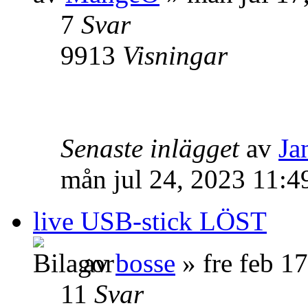
7
Svar
9913
Visningar
Senaste inlägget
av
Ja
mån jul 24, 2023 11:
live USB-stick LÖST
av
bosse
» fre feb 1
11
Svar