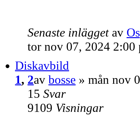
Senaste inlägget
av
Os
tor nov 07, 2024 2:00
Diskavbild
1
,
2
av
bosse
» mån nov 0
15
Svar
9109
Visningar