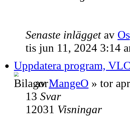
Senaste inlägget
av
Os
tis jun 11, 2024 3:14 
Uppdatera program, VL
av
MangeO
» tor ap
13
Svar
12031
Visningar