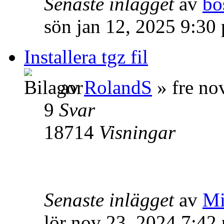
Senaste inlägget
av
bo
sön jan 12, 2025 9:30
Installera tgz fil
av
RolandS
» fre no
9
Svar
18714
Visningar
Senaste inlägget
av
Mi
lör nov 23, 2024 7:42