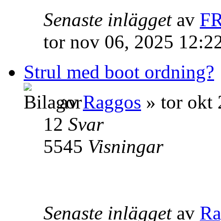
Senaste inlägget
av
F
tor nov 06, 2025 12:2
Strul med boot ordning?
av
Raggos
» tor okt
12
Svar
5545
Visningar
Senaste inlägget
av
Ra