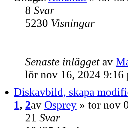
8
Svar
5230
Visningar
Senaste inlägget
av
Ma
lör nov 16, 2024 9:16
Diskavbild, skapa modifi
1
,
2
av
Osprey
» tor nov 
21
Svar