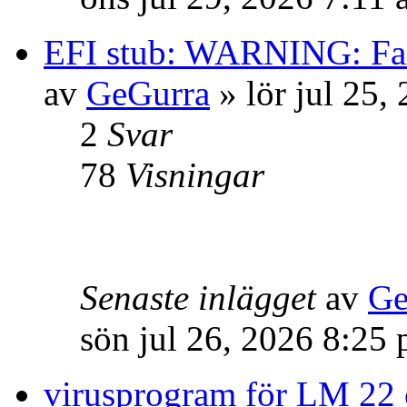
EFI stub: WARNING: Fail
av
GeGurra
» lör jul 25,
2
Svar
78
Visningar
Senaste inlägget
av
Ge
sön jul 26, 2026 8:25
virusprogram för LM 22 