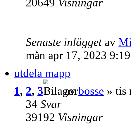
20649
Visningar
Senaste inlägget
av
Mi
mån apr 17, 2023 9:1
utdela mapp
1
,
2
,
3
av
bosse
» tis
34
Svar
39192
Visningar