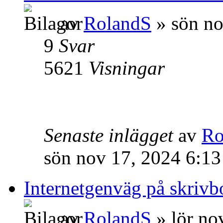
av
RolandS
» sön no
9
Svar
5621
Visningar
Senaste inlägget
av
Ro
sön nov 17, 2024 6:1
Internetgenväg på skrivb
av
RolandS
» lör no