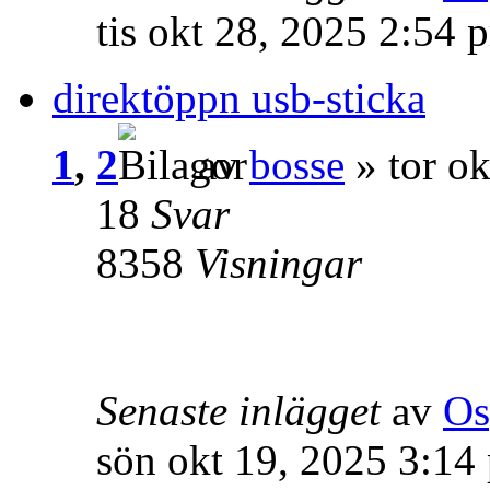
tis okt 28, 2025 2:54 
direktöppn usb-sticka
1
,
2
av
bosse
» tor o
18
Svar
8358
Visningar
Senaste inlägget
av
Os
sön okt 19, 2025 3:14