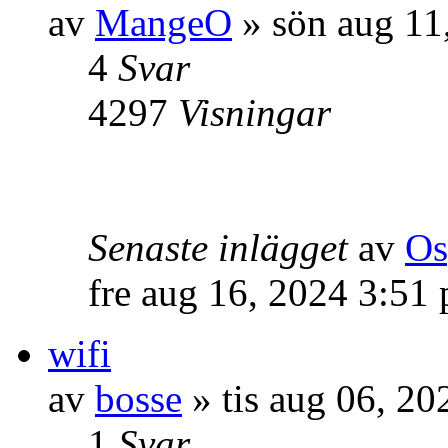
av
MangeO
» sön aug 11
4
Svar
4297
Visningar
Senaste inlägget
av
Os
fre aug 16, 2024 3:51
wifi
av
bosse
» tis aug 06, 20
1
Svar