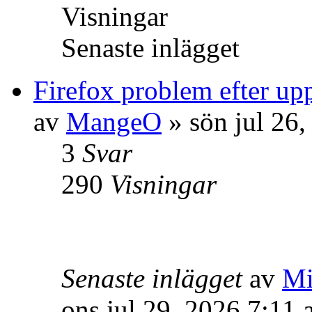
Visningar
Senaste inlägget
Firefox problem efter up
av
MangeO
» sön jul 26
3
Svar
290
Visningar
Senaste inlägget
av
Mi
ons jul 29, 2026 7:11