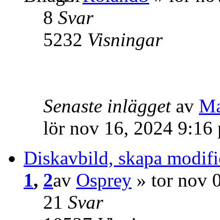
8
Svar
5232
Visningar
Senaste inlägget
av
Ma
lör nov 16, 2024 9:16
Diskavbild, skapa modifi
1
,
2
av
Osprey
» tor nov 
21
Svar