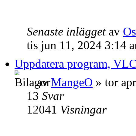
Senaste inlägget
av
Os
tis jun 11, 2024 3:14 
Uppdatera program, VL
av
MangeO
» tor ap
13
Svar
12041
Visningar