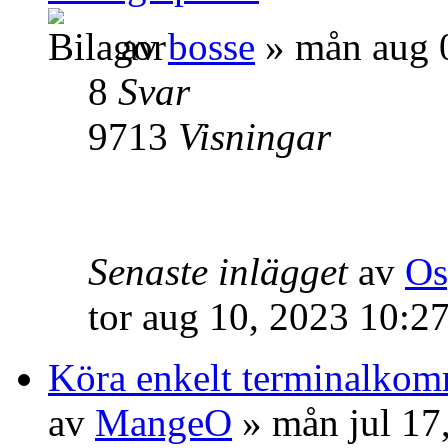
av
bosse
» mån aug 
8
Svar
9713
Visningar
Senaste inlägget
av
Os
tor aug 10, 2023 10:2
Köra enkelt terminalkom
av
MangeO
» mån jul 17