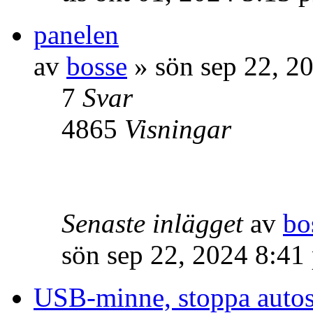
panelen
av
bosse
» sön sep 22, 2
7
Svar
4865
Visningar
Senaste inlägget
av
bo
sön sep 22, 2024 8:41
USB-minne, stoppa autost