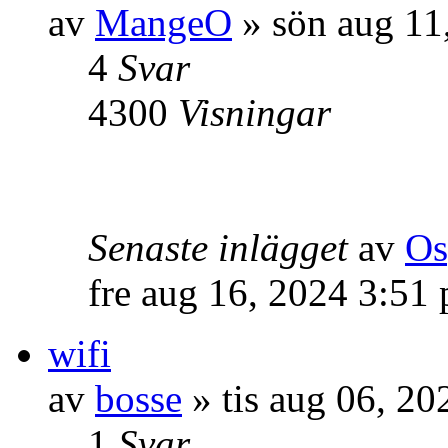
av
MangeO
» sön aug 11
4
Svar
4300
Visningar
Senaste inlägget
av
Os
fre aug 16, 2024 3:51
wifi
av
bosse
» tis aug 06, 20
1
Svar