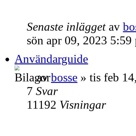
Senaste inlägget
av
bo
sön apr 09, 2023 5:59
Användarguide
av
bosse
» tis feb 1
7
Svar
11192
Visningar