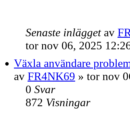
Senaste inlägget
av
F
tor nov 06, 2025 12:2
Växla användare proble
av
FR4NK69
» tor nov 
0
Svar
872
Visningar