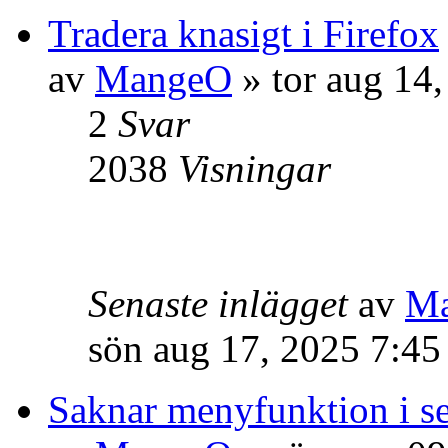
Tradera knasigt i Firefox
av
MangeO
» tor aug 14
2
Svar
2038
Visningar
Senaste inlägget
av
M
sön aug 17, 2025 7:45
Saknar menyfunktion i se