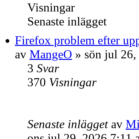
Visningar
Senaste inlägget
Firefox problem efter up
av
MangeO
» sön jul 26
3
Svar
370
Visningar
Senaste inlägget
av
Mi
ons jul 29, 2026 7:11