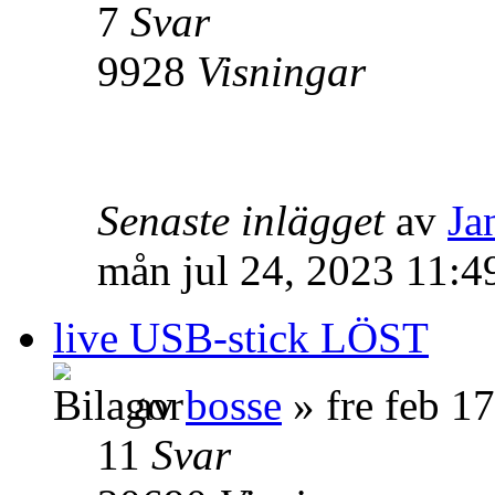
7
Svar
9928
Visningar
Senaste inlägget
av
Ja
mån jul 24, 2023 11:
live USB-stick LÖST
av
bosse
» fre feb 1
11
Svar