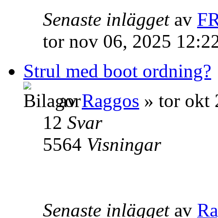
Senaste inlägget
av
F
tor nov 06, 2025 12:2
Strul med boot ordning?
av
Raggos
» tor okt
12
Svar
5564
Visningar
Senaste inlägget
av
Ra