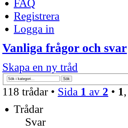
FAQ
Registrera
Logga in
Vanliga frågor och svar
Skapa en ny tråd
118 trådar •
Sida
1
av
2
•
1
Trådar
Svar