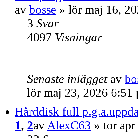
av
bosse
» lör maj 16, 2
3
Svar
4097
Visningar
Senaste inlägget
av
bo
lör maj 23, 2026 6:51
Hårddisk full p.g.a.uppda
1
,
2
av
AlexC63
» tor apr