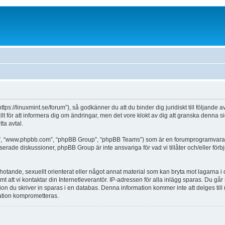
https://linuxmint.se/forum”), så godkänner du att du binder dig juridiskt till följande
allt för att informera dig om ändringar, men det vore klokt av dig att granska denna
ta avtal.
a”, “www.phpbb.com”, “phpBB Group”, “phpBB Teams”) som är en forumprogramvara t
erade diskussioner, phpBB Group är inte ansvariga för vad vi tillåter och/eller för
hotande, sexuellt orienterat eller något annat material som kan bryta mot lagarna i dit
tt vi kontaktar din Internetleverantör. IP-adressen för alla inlägg sparas. Du går med 
on du skriver in sparas i en databas. Denna information kommer inte att delges till
mation komprometteras.