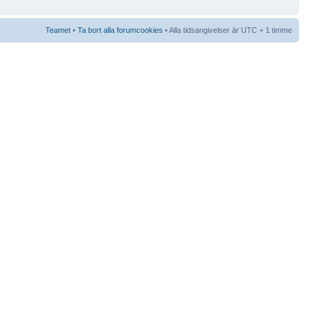
Teamet
•
Ta bort alla forumcookies
• Alla tidsangivelser är UTC + 1 timme