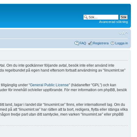
Avancerad sökning
FAQ
Registrera
Logga in
 avtal. Om du inte godkänner följande avtal, besök inte eller använd inte
 sida regelbundet på egen hand eftersom fortsatt användning av “linuxmint.se”
illgänglig under “
General Public License
” (hädanefter “GPL”) och kan
bjuder för innehåll och/eller uppförande. För mer information om phpBB, besök
t land, lagar i landet där “linuxmint.se” finns, eller internationell lag. Om du
på att “linuxmint.se” har rätten att ta bort, redigera, flytta eller stänga vilka
 någon tredje part utan ditt samtycke, men varken “linuxmint.se” eller phpBB