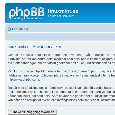
linuxmint.se
Forum om Linux Mint
Forumindex
linuxmint.se - Användarvillkor
Genom att besöka “linuxmint.se” (hädanefter “vi”, “oss”, “vår”, “linuxmint.se”, “
“linuxmint.se”. Vi kan ändra detta avtal när som helst och vi kommer att göra 
även efter ändringar innebär att du godkänner att du är juridiskt bunden till det
Vårt forum drivs av phpBB (hädanefter “de”, “dem”, “deras”, “phpBB mjukvar
laddas ner från
www.phpbb.com
. phpBB mjukvaran främjar endast Internetbas
http://www.phpbb.com/
.
Du går med på att inte posta något grovt, obscent, vulgärt, förtalande, hatiskt, 
bryter mot detta så kan det leda till omedelbar och permanent bannlysning samt a
trådar som helst, när som helst. Som användare godkänner du att all informati
kan hållas ansvariga för eventuella intrångsförsök som kan leda till att infor
Tillbaka till inloggningsskärmen