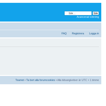
Avancerad sökning
FAQ
Registrera
Logga in
Teamet
•
Ta bort alla forumcookies
• Alla tidsangivelser är UTC + 1 timme