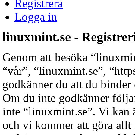
Registrera
Logga in
linuxmint.se - Registrer
Genom att besöka “linuxmint
“vår”, “linuxmint.se”, “http
godkänner du att du binder di
Om du inte godkänner följan
inte “linuxmint.se”. Vi kan 
och vi kommer att göra allt 