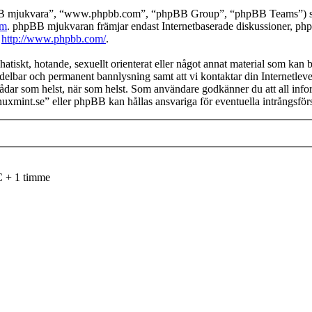
pBB mjukvara”, “www.phpbb.com”, “phpBB Group”, “phpBB Teams”) som
om
. phpBB mjukvaran främjar endast Internetbaserade diskussioner, phpBB
k
http://www.phpbb.com/
.
atiskt, hotande, sexuellt orienterat eller något annat material som kan br
medelbar och permanent bannlysning samt att vi kontaktar din Internetleve
lka trådar som helst, när som helst. Som användare godkänner du att all i
linuxmint.se” eller phpBB kan hållas ansvariga för eventuella intrångsfö
C + 1 timme