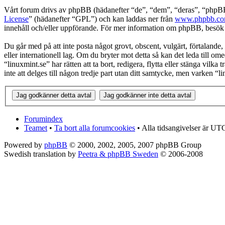
Vårt forum drivs av phpBB (hädanefter “de”, “dem”, “deras”, “ph
License
” (hädanefter “GPL”) och kan laddas ner från
www.phpbb.c
innehåll och/eller uppförande. För mer information om phpBB, besö
Du går med på att inte posta något grovt, obscent, vulgärt, förtalande, h
eller internationell lag. Om du bryter mot detta så kan det leda till o
“linuxmint.se” har rätten att ta bort, redigera, flytta eller stänga vi
inte att delges till någon tredje part utan ditt samtycke, men varken “
Forumindex
Teamet
•
Ta bort alla forumcookies
• Alla tidsangivelser är UT
Powered by
phpBB
© 2000, 2002, 2005, 2007 phpBB Group
Swedish translation by
Peetra & phpBB Sweden
© 2006-2008