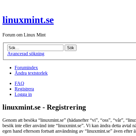
linuxmint.se
Forum om Linux Mint
Avancerad sökning
Forumindex
Ändra textstorlek
FAQ
Registrera
Logga in
linuxmint.se - Registrering
Genom att besöka “linuxmint.se” (hädanefter “vi”, “oss”, “vår”, “linuxm
besök inte eller använd inte “linuxmint.se”. Vi kan ändra detta avtal 
egen hand eftersom fortsatt användning av “linuxmint.se” även efter änd