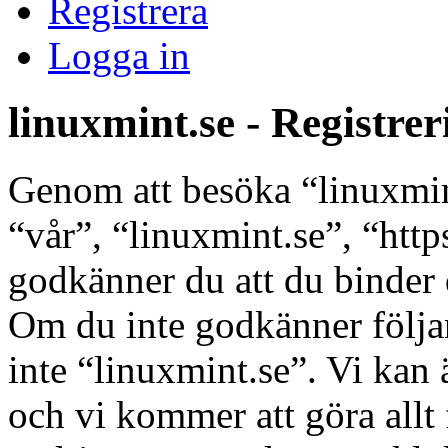
Registrera
Logga in
linuxmint.se - Registrer
Genom att besöka “linuxmint
“vår”, “linuxmint.se”, “http
godkänner du att du binder di
Om du inte godkänner följan
inte “linuxmint.se”. Vi kan 
och vi kommer att göra allt 