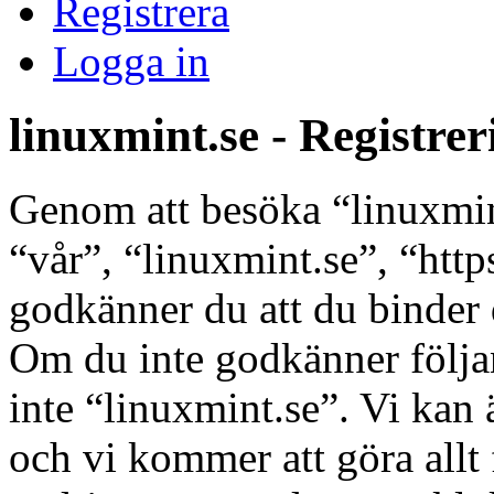
Registrera
Logga in
linuxmint.se - Registrer
Genom att besöka “linuxmint
“vår”, “linuxmint.se”, “http
godkänner du att du binder di
Om du inte godkänner följan
inte “linuxmint.se”. Vi kan 
och vi kommer att göra allt 