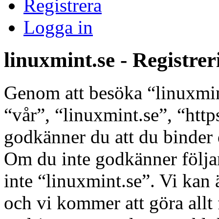
Registrera
Logga in
linuxmint.se - Registrer
Genom att besöka “linuxmint
“vår”, “linuxmint.se”, “http
godkänner du att du binder di
Om du inte godkänner följan
inte “linuxmint.se”. Vi kan 
och vi kommer att göra allt 