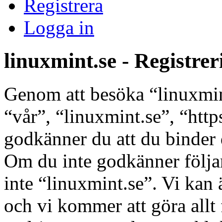
Registrera
Logga in
linuxmint.se - Registrer
Genom att besöka “linuxmint
“vår”, “linuxmint.se”, “http
godkänner du att du binder di
Om du inte godkänner följan
inte “linuxmint.se”. Vi kan 
och vi kommer att göra allt 