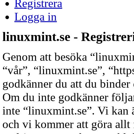
Registrera
Logga in
linuxmint.se - Registrer
Genom att besöka “linuxmint
“vår”, “linuxmint.se”, “http
godkänner du att du binder di
Om du inte godkänner följan
inte “linuxmint.se”. Vi kan 
och vi kommer att göra allt 