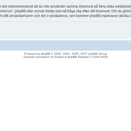
är det rekommenderat att du inte använder samma lösenord på flera olika webbplatser.
nt.se”, phpBB eller annan tredje part att fråga dig efter ditt lösenord. Om du glöm
 ditt användarnamn och din e-postadress, sen kommer phpBB mjukvaran skicka dig e
Powered by
phpBB
© 2000, 2002, 2005, 2007 phpBB Group
Swedish translation by
Peetra & phpBB Sweden
© 2006-2008