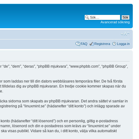
Avancerad sökning
FAQ
Registrera
Logga in
nefter “de”, “dem”, “deras”, “phpBB mjukvara”, “www.phpbb.com”, “phpBB Group”,
r som laddas ner till din dators webbläsares temporära filer. De två första
kt tilldelas dig av phpBB mjukvaran. En tredje cookie kommer skapas när du
e.
 täcka sidorna som skapats av phpBB mjukvaran. Det andra sättet vi samlar in
gistrering på “linuxmint.se” (hädanefter “ditt konto”) och inlägg sparade av
 konto (hädanefter “ditt lösenord”) och en personlig, giltig e-postadress
ndarnamn, lösenord och din e-postadress som krävs av “linuxmint.se” under
ka visas publikt. Vidare så kan du, i ditt konto, välja vilka automatiskt