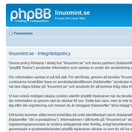
linuxmint.se
Forum om Linux Mint
Forumindex
linuxmint.se - Integritetspolicy
Denna policy förklarar i detalj hur “linuxmint.se” och deras partners (hädanef
“phpBB Teams”) använder information som samlas in under din användning av
Din information samlas in på två sätt. För det första, genom att besöka “linuxm
cookisarna innehåller bara en användaridentifierare (hädanefter “användar-i
väl läst några trådar på “linuxmint.se” och används för att komma ihåg vilka tr
Vi kan också möjligen skapa cookies utanför phpBB mjukvaran när du besöker “
din information är genom vad du skickar till oss. Detta kan vara, men är inte 
dig efter din registrering och medan du är inloggad (hädanefter “dina inlägg”)
Ditt konto kommer alltid minst innehålla ett unikt identifierbart namn (hädanef
(hädanefter “din e-postadress”). Informationen i ditt konto på “linuxmint.se” 
registreringsprocessen är endera obligatorisk eller frivillig, enligt forumlednin
genererade e-postmeddelanden phpBB mjukvaran skickar ut som du vill ha oc