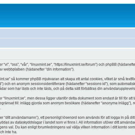
ter “vi”, “oss”, “vår”, “linuxmint.se”, “https://linuxmint.se/forum”) och phpBB (häda
 webbplatsen (hädanefter “din information”).
int.se” så kommer phpBB mjukvaran att skapa ett antal cookies, vilket är små textfile
d”) och en anonym sessionsidentifierare (hädanefter “sessions-id”), som automatis
ådar som har lästs och inte lästs, och på detta sätt förbättras din användarupplevels
linuxmint.se”, men dessa ligger utanför detta dokument som endast är till för att
begränsat till: inlägg gjorda som anonym besökare (hädanefter “anonyma inlägg”), re
.
ter “ditt användarnamn”), ett personligt lösenord som används för att logga in på ditt
skyddas av dataskyddslagar i landet som vi finns i. All information utöver ditt anvä
gens val. Du kan enligt forumledningens val välja vilken information i ditt konto som s
h inte ha.