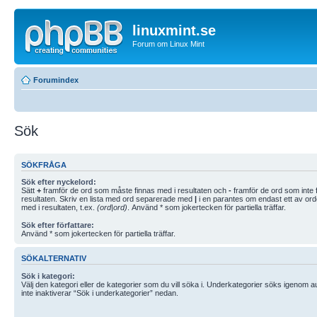
linuxmint.se
Forum om Linux Mint
Forumindex
Sök
SÖKFRÅGA
Sök efter nyckelord:
Sätt
+
framför de ord som måste finnas med i resultaten och
-
framför de ord som inte f
resultaten. Skriv en lista med ord separerade med
|
i en parantes om endast ett av or
med i resultaten, t.ex.
(ord|ord)
. Använd * som jokertecken för partiella träffar.
Sök efter författare:
Använd * som jokertecken för partiella träffar.
SÖKALTERNATIV
Sök i kategori:
Välj den kategori eller de kategorier som du vill söka i. Underkategorier söks igenom 
inte inaktiverar “Sök i underkategorier” nedan.