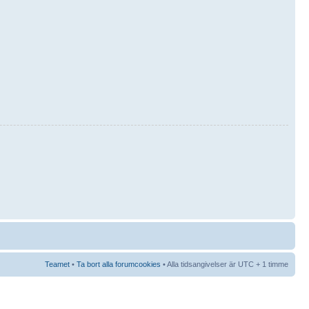
Teamet
•
Ta bort alla forumcookies
• Alla tidsangivelser är UTC + 1 timme