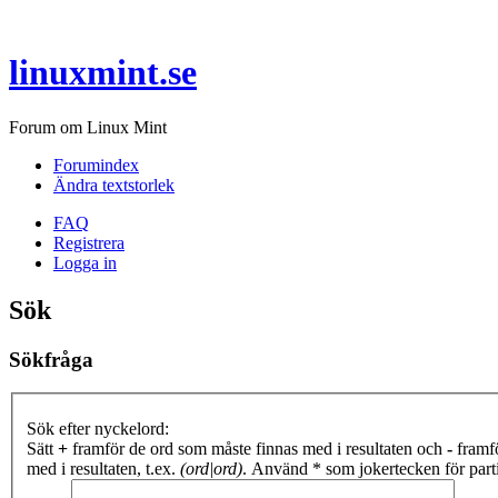
linuxmint.se
Forum om Linux Mint
Forumindex
Ändra textstorlek
FAQ
Registrera
Logga in
Sök
Sökfråga
Sök efter nyckelord:
Sätt
+
framför de ord som måste finnas med i resultaten och
-
framfö
med i resultaten, t.ex.
(ord|ord)
. Använd * som jokertecken för partie