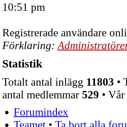
10:51 pm
Registrerade användare onl
Förklaring:
Administratöre
Statistik
Totalt antal inlägg
11803
• T
antal medlemmar
529
• Vår
Forumindex
Teamet
•
Ta bort alla fo