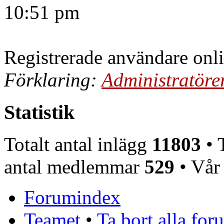
10:51 pm
Registrerade användare onl
Förklaring:
Administratöre
Statistik
Totalt antal inlägg
11803
• T
antal medlemmar
529
• Vår
Forumindex
Teamet
•
Ta bort alla fo