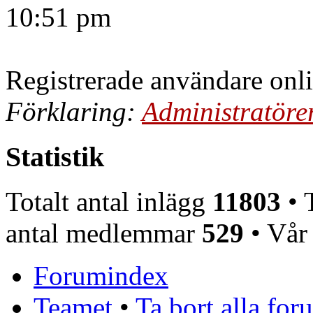
10:51 pm
Registrerade användare onl
Förklaring:
Administratöre
Statistik
Totalt antal inlägg
11803
• T
antal medlemmar
529
• Vår
Forumindex
Teamet
•
Ta bort alla fo